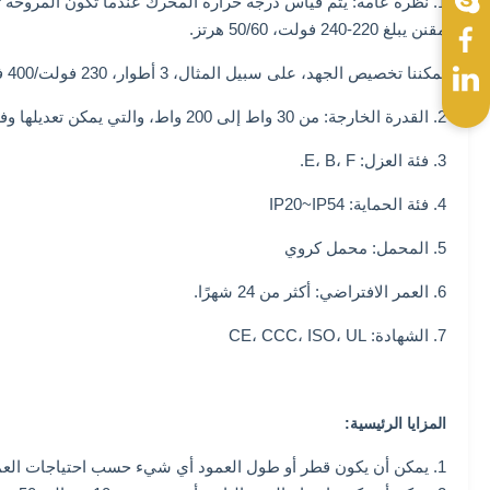
مقنن يبلغ 220-240 فولت، 50/60 هرتز.
يمكننا تخصيص الجهد، على سبيل المثال، 3 أطوار، 230 فولت/400 فولت.
2. القدرة الخارجة: من 30 واط إلى 200 واط، والتي يمكن تعديلها وفقًا لطول المكدس.
3. فئة العزل: E، B، F.
4. فئة الحماية: IP20~IP54
5. المحمل: محمل كروي
6. العمر الافتراضي: أكثر من 24 شهرًا.
7. الشهادة: CE، CCC، ISO، UL
المزايا الرئيسية:
1. يمكن أن يكون قطر أو طول العمود أي شيء حسب احتياجات العملاء.