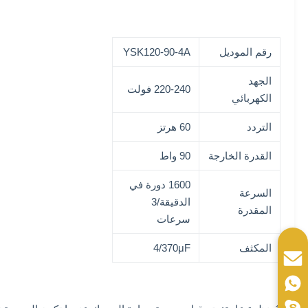
رقم الموديل
YSK120-90-4A
الجهد
220-240 فولت
الكهربائي
التردد
60 هرتز
القدرة الخارجة
90 واط
1600 دورة في
السرعة
الدقيقة/3
المقدرة
سرعات
المكثف
4/370μF