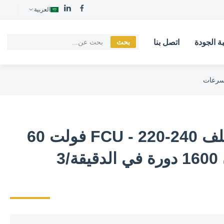
العربية
ة الجودة
اتصل بنا
بحث
محرك مروحة ملف FCU - 220-240 فولت 60
هرتز 1/8 حصان 1600 دورة في الدقيقة/3