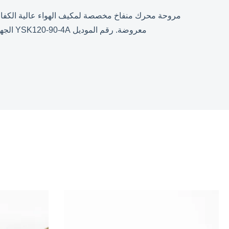
معروضة. رقم الموديل YSK120-90-4A الجهد الكهربائي 220-240 فولت التردد 60 هرتز القدرة الخارجة 90 واط السرعة المقدرة 1600 دورة في الدقيقة/3 س...