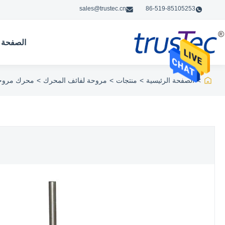
sales@trustec.cn
86-519-85105253
الصفحة ا
>
الصفحة الرئيسية
>
منتجات
>
مروحة لفائف المحرك
>
محرك مروحة ملف FCU - 220-240 فولت 60 هرتز 1/8 