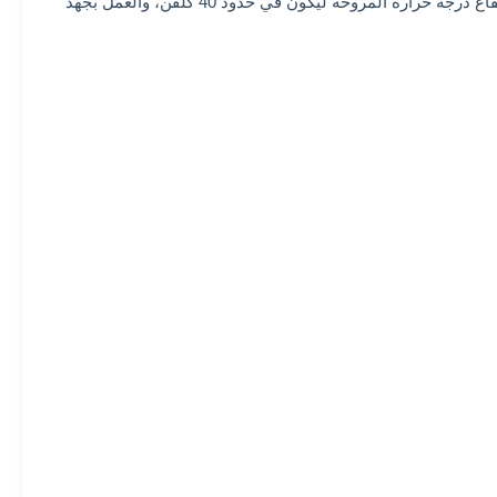
1. نظرة عامة: يتم قياس درجة حرارة المحرك عندما تكون المروحة تحت ضغط سكون صفري. عند مغادرة المصنع، عادة ما يتم التحكم في ارتفاع درجة حرارة المروحة ليكون في حدود 40 كلفن، والعمل بجهد