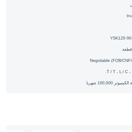
ن
tr
YSK120-90
Negotiable (FOB/CNF/
T / T ، L / C ، 
مبيوتر 100,000 شهريا