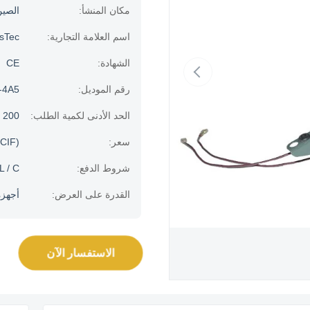
مكان المنشأ:
الصي
اسم العلامة التجارية:
usTec
الشهادة:
CE
رقم الموديل:
-4A5
الحد الأدنى لكمية الطلب:
200 قطعة
سعر:
CIF)
شروط الدفع:
L / C.
القدرة على العرض:
أجهزة الك
الاستفسار الآن