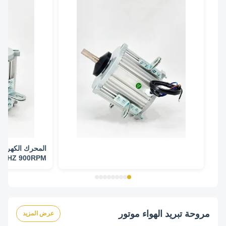
60HZ 900RPM
مروحة تبريد الهواء موتور
عرض المزيد