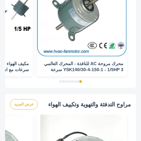
محرك مروحة AC للنافذة - المحرك العالمي
مكيف
YSK140/30-4-150-1 - 1/5HP 3 سرعة
سرعات مع استبد
CP39FGM4440
مراوح التدفئة والتهوية وتكييف الهواء
عرض المزيد