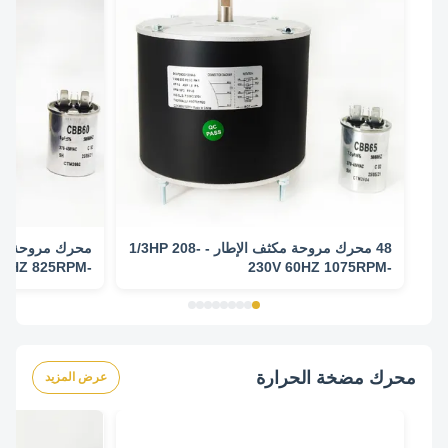
48 محرك مروحة مكثف الإطار - 1/3HP 208-
60HZ 825RPM-
230V 60HZ 1075RPM-
5KCP39GGY209AS محرك استبدال
5KCP39DFS773S محرك 
محرك مضخة الحرارة
عرض المزيد