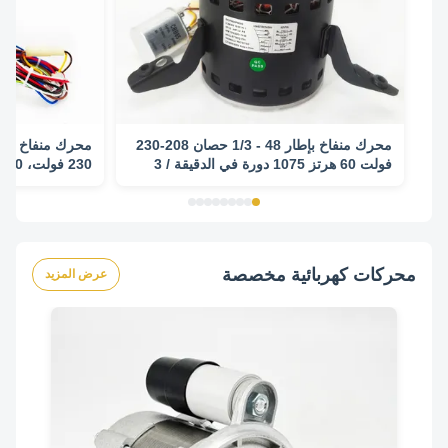
محرك منفاخ بإطار 48 - 1/3 حصان 208-230
فولت 60 هرتز 1075 دورة في الدقيقة / 3
سرعات - 5KCP39GGP993AS محرك بديل
الدقيقة/3SPD CW/CCW
محركات كهربائية مخصصة
عرض المزيد