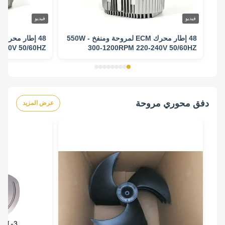
فيديو
فيديو
48 إطار محرك ECM لمروحة ومنفخ - 550W
240V 50/60HZ
300-1200RPM 220-240V 50/60HZ
دفق محوري مروحة
عرض المزيد