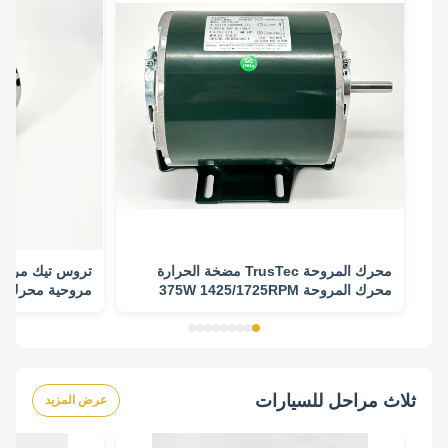
محرك المروحة TrusTec مضخة الحرارة
تروس تيك مروح
محرك المروحة 375W 1425/1725RPM
مروحية محرك 735W 1425/1725RPM
ثلاث مراحل للسيارات
عرض المزيد