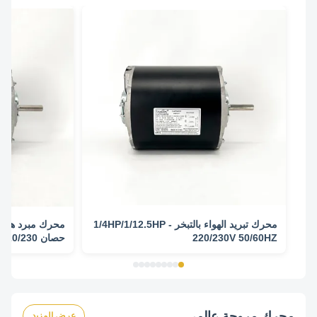
محرك تبريد الهواء بالتبخر - 1/4HP/1/12.5HP
220/230V 50/60HZ
1425/1725/940/1140RPM
1425/1725/940/1140 دورة 
محرك مروحة عالمي
عرض المزيد