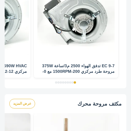
EC 9-7 تدفق الهواء 2500 م3/ساعة 375W
مروحة طرد مركزي 200-1500RPM مع 0-
مركزي 12-12-1100
10V مدير
مكثف مروحة محرك
عرض المزيد