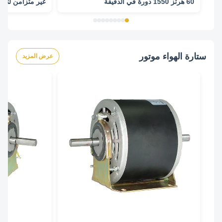
60 هرتز 1550 دورة في الدقيقة
غير متزامن لتكيي
ستارة الهواء موتور
عرض المزيد