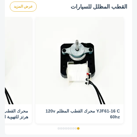
القطب المظلل للسيارات
عرض المزيد
YJF61-16 C محرك القطب المظلم 120v
60hz
هرتز للتهوية الص