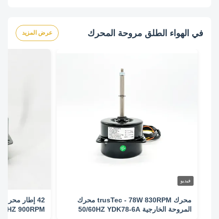
في الهواء الطلق مروحة المحرك
عرض المزيد
فيديو
محرك trusTec - 78W 830RPM محرك
المروحة الخارجية 50/60HZ YDK78-6A
/60HZ 900RPM
((4681A)