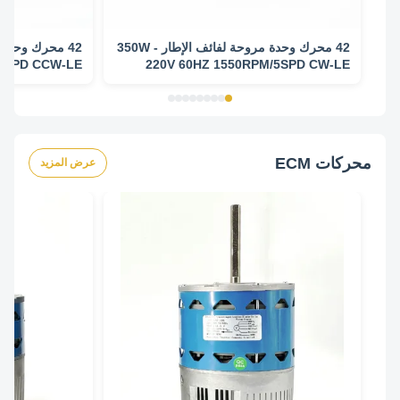
42 محرك وحدة مروحة لفائف الإطار - 350W
 3SPD CCW-LE
220V 60HZ 1550RPM/5SPD CW-LE
محركات ECM
عرض المزيد