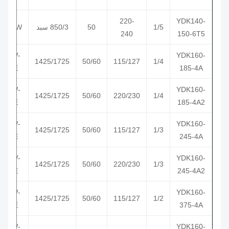
220-
YDK140-
1/5
50
850/3 سبد
CCW
ب
240
150-6T5
CW-
YDK160-
1/4
115/127
50/60
1425/1725
ب
SE
185-4A
CW-
YDK160-
1/4
220/230
50/60
1425/1725
ب
SE
185-4A2
CW-
YDK160-
1/3
115/127
50/60
1425/1725
ب
SE
245-4A
CW-
YDK160-
1/3
220/230
50/60
1425/1725
ب
SE
245-4A2
CW-
YDK160-
1/2
115/127
50/60
1425/1725
ب
SE
375-4A
CW-
YDK160-