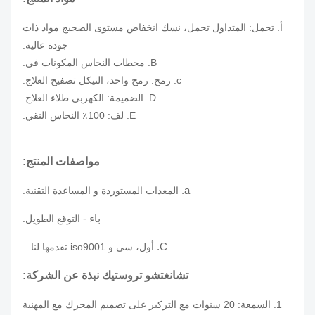
أ. تحمل: المتداول تحمل، نسك انخفاض مستوى الضجيج مواد ذات
جودة عالية.
B. محطات النحاس المكونات في.
c. رمح: رمح واحد، النيكل تصفيح العلاج.
D. الضميمة: الكهربي طلاء العلاج.
E. لف: 100٪ النحاس النقي.
مواصفات المنتج:
a.
المعدات المستوردة و المساعدة التقنية.
باء -
التوقع الطويل.
C.
أول، سي و iso9001 تقدمها لنا ..
تشانغتشو تروستيك نبذة عن الشركة:
1. السمعة: 20 سنوات مع التركيز على تصميم المحرك مع المهنية