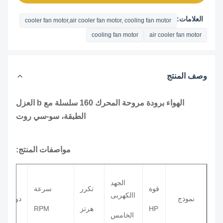
العلامات:
cooler fan motor,air cooler fan motor, cooling fan motor
cooling fan motor
air cooler fan motor
وصف المنتج
الهواء برودة مروحة المحرك 160 سلسلة مع b العزل
الطبقة، سو-سي روت
مواصفات المنتج:
الجهد
قوة
تكرر
سرعة
عز
االكهربى
نموذج
دوران
الط
HP
هرتز
RPM
الخامس