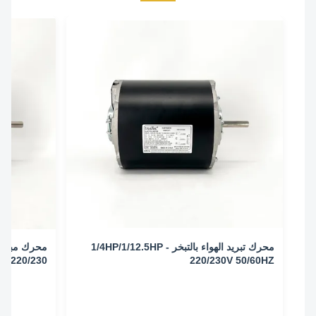
محرك تبريد الهواء بالتبخر - 1/4HP/1/12.5HP
220/230V 50/60HZ
1425/1725/940/1140RPM
1425/1725/940/1140 دورة في