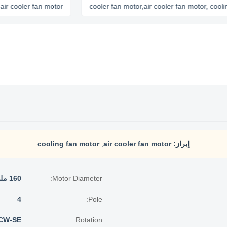
oler fan motor
cooler fan motor,air cooler fan motor, cooling fa
إبراز:
air cooler fan motor
,
cooling fan motor
Motor Diameter:
160 ملم
4
Pole:
CW-SE
Rotation: