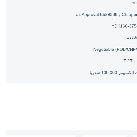
tr
UL Approval E529388，CE appr
YDK160-375
Negotiable (FOB/CNF/
T / T ، 
مبيوتر 100,000 شهريا