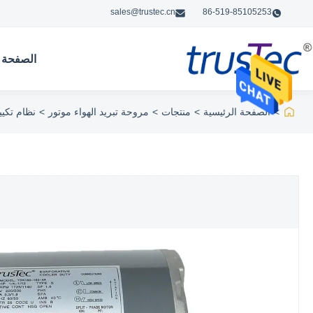
sales@trustec.cn
86-519-85105253
الصفحة ا
>
الصفحة الرئيسية
>
منتجات
>
مروحة تبريد الهواء موتور
>
نظام تكييف الهواء AC AC بتبري