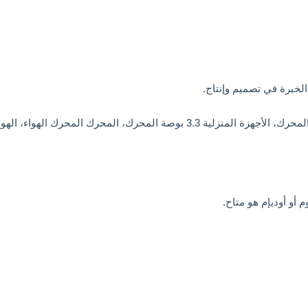
المنتجات الرئيسية هي أس المحرك، مروحة المحرك، مكيف الهواء المحرك، الأجهزة ا
م أو أوديإم هو متاح.