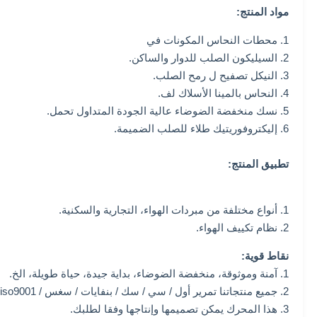
مواد المنتج:
1. محطات النحاس المكونات في
2. السيليكون الصلب للدوار والساكن.
3. النيكل تصفيح ل رمح الصلب.
4. النحاس بالمينا الأسلاك لف.
5. نسك منخفضة الضوضاء عالية الجودة المتداول تحمل.
6. إليكتروفوريتيك طلاء للصلب الضميمة.
تطبيق المنتج:
1. أنواع مختلفة من مبردات الهواء،
التجارية والسكنية.
2. نظام تكييف الهواء.
نقاط قوية:
1. آمنة وموثوقة، منخفضة الضوضاء، بداية جيدة، حياة طويلة، الخ.
2. جميع منتجاتنا تمرير أول / سي / سك / بنفايات / سغس / iso9001.
3. هذا المحرك يمكن تصميمها وإنتاجها وفقا لطلبك.