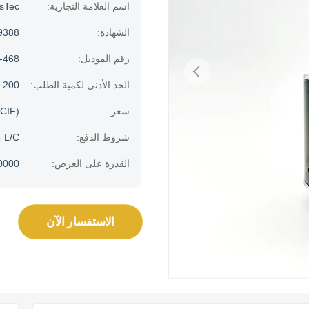
اسم العلامة التجارية:
usTec
الشهادة:
9388
رقم الموديل:
-468
الحد الأدنى لكمية الطلب:
200 قطعة
سعر:
CIF)
شروط الدفع:
، L/C
القدرة على العرض:
100000 جهاز كمبيو
الاستفسار الآن