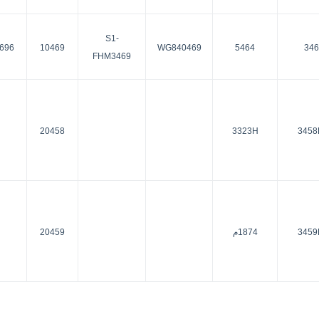
S1-
696
10469
WG840469
5464
346
FHM3469
20458
3323H
3458
3459
1874م
20459