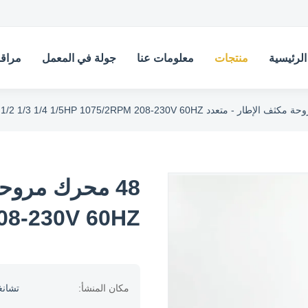
لرئيسية
منتجات
معلومات عنا
جولة في المعمل
مراقب
208-230V 60HZ
مكان المنشأ:
تشانغ