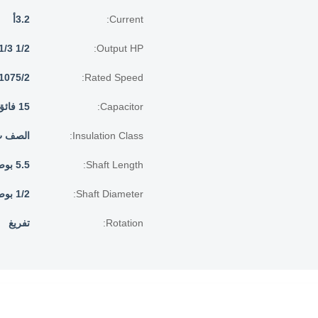
Current:
3.2أ
1/2 1/3 1/4 1/5HP
Output HP:
Rated Speed:
1075/2 دورة في الدقيق
Capacitor:
15 فائق التوهج/370 فولت
Insulation Class:
الصف 
Shaft Length:
5.5 بوصة
Shaft Diameter:
1/2 بوصة
Rotation:
تفريغ