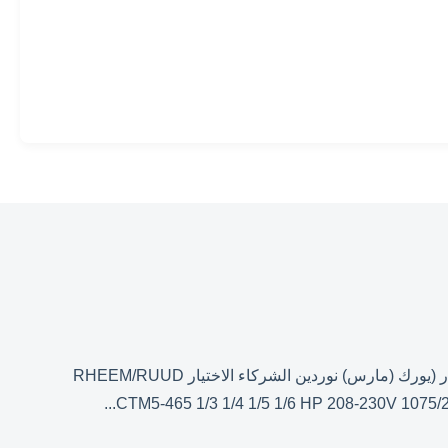
إشارات متقاطعة ترستيك الوصف القرن/ (أو سميث) فاسكو GE/GENTEQ الولايات المتحدة المحركات (إيميرسون) (واجنر) (مصدر (يورك (مارس) نوردين الشركاء الاختيار RHEEM/RUUD