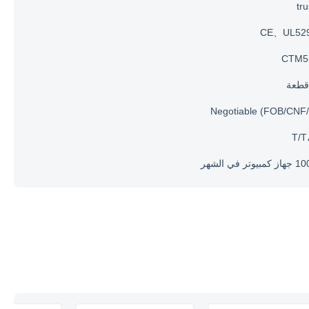
tr
CE、UL52
CTM5
Negotiable (FOB/CNF/
T/T
تر في الشهر