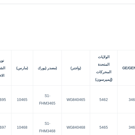
الولايات
نور
المتحدة
GE/GE
(واجنر)
(مصدر (يورك
(مارس)
الش
المحركات
الاخ
(إيميرسون)
S1-
695
10465
WG840465
5462
346
FHM3465
S1-
697
10468
WG840468
5465
346
FHM3468