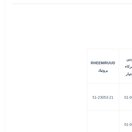
دين
RHEEM/RUUD
ركاء
بروتيك
تيار
51-23053-21
01-0
01-0