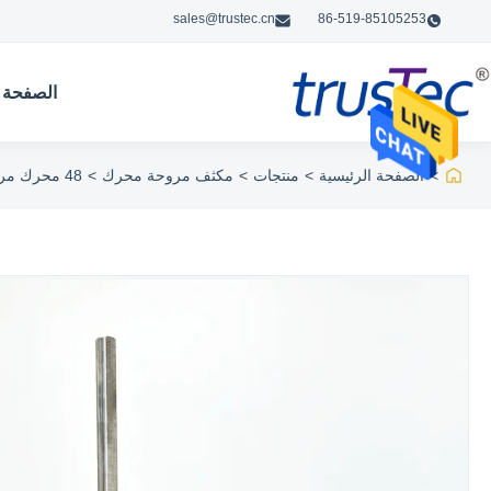
sales@trustec.cn
86-519-85105253
الصفحة ا
>
الصفحة الرئيسية
>
منتجات
>
مكثف مروحة محرك
>
48 محرك مروحة مكثف الإطار - متعدد HP 1/2 1/3 1/4 1/5HP 1075/2RPM 208-230V 60HZ