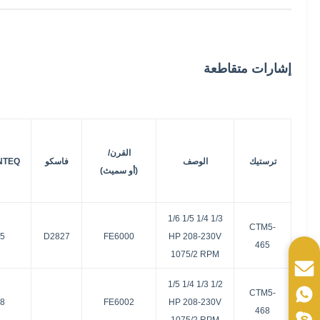
إشارات متقاطعة
القرن/
ترستيك
الوصف
فاسكو
NTEQ
(أو سميث)
1/3 1/4 1/5 1/6
CTM5-
5
D2827
FE6000
HP 208-230V
465
1075/2 RPM
1/2 1/3 1/4 1/5
CTM5-
8
FE6002
HP 208-230V
468