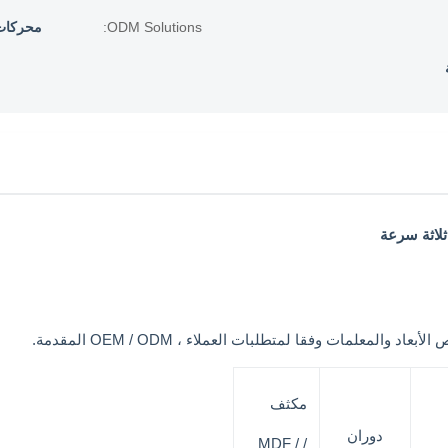
ODM Solutions:
محركات AC و EC م
معلمات وفقا لمتطلبات العملاء ، OEM / ODM المقدمة.
مكثف
دوران
/ MDF /