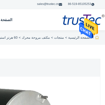
sales@trustec.cn
86-519-85105253
الصفحة ا
>
الصفحة الرئيسية
>
منتجات
>
مكثف مروحة محرك
>
60 هرتز استبدال مروحة المكثف موتور لتكييف الهواء 1/2 حصان ثلاثة سرعة