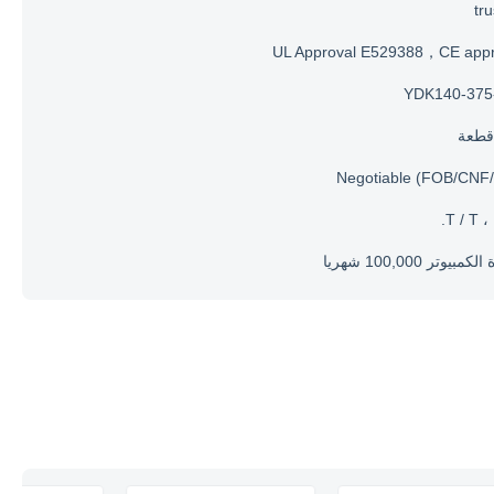
tr
UL Approval E529388，CE appr
YDK140-375
Negotiable (FOB/CNF/
T / T ، 
مبيوتر 100,000 شهريا