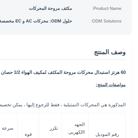
Product Name:
مكثف مروحة المحركات
ODM Solutions:
حلول ODM: محركات AC و EC مخصصة
وصف المنتج
60 هرتز استبدال محركات مروحة المكثف لمكيف الهواء 1/2 حصان ثلاثة سرعة
مواصفات المنتج:
المذكورة هي المحركات التمثيلية ، فقط للرجوع إليها ، يمكن تخصيص الأبعاد وال
الجهد
تكرر
سرعة
االكهربى
رقم الموديل
قوة