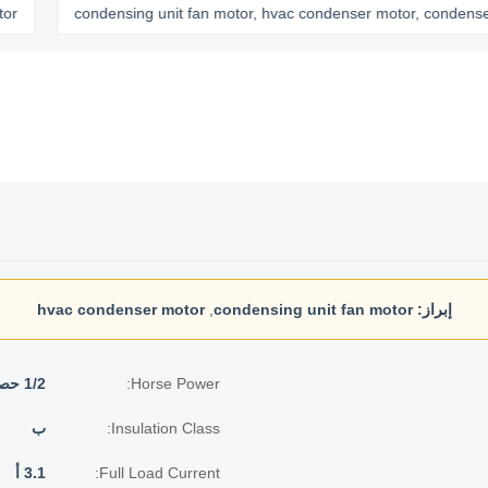
condensing unit fan motor, hvac condenser motor, condenser cooli
إبراز:
condensing unit fan motor
,
hvac condenser motor
Horse Power:
1/2 حصان
Insulation Class:
ب
Full Load Current:
3.1 أ