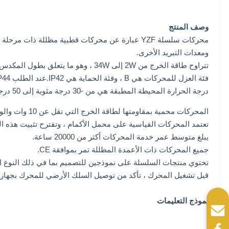
وصف المنتج
ومعدات التبريد الأخرى.
تتراوح طاقة الخرج من 2W إلى 34W ، وهو ما يتعلق بطول المكدس ومعلمات الملف.
فئة العزل للمحركات هي B ، وفئة الحماية هي IP42.عند الطلب F ، IP44 متاح.
درجة الحرارة المحيطة المطبقة هي من -30 درجة مئوية إلى 50 درجة مئوية.
المحركات محمية بمقاومتها لطاقة الخرج التي تقل عن 10 وات والواقي الحراري بدرجة حرارة قطع تبلغ 135 ℃ ± 5 ℃ لطاقة الخرج فوق 10W.
تعتمد المحركات القياسية على محمل الأكمام ، وتقترح تثبيت هذه ا
يبلغ متوسط ​​عمر خدمة المحركات أكثر من 20000 ساعة.
جميع المحركات ذات الأعمدة المظللة تمر بموافقة CE.
تحتوي منتجات السلسلة على نموذجين للتصميم بما في ذلك النوع ال
قبل تشغيل المحرك ، تأكد من توصيل السلك الأرضي للمحرك بجهاز 
نموذج التعليمات