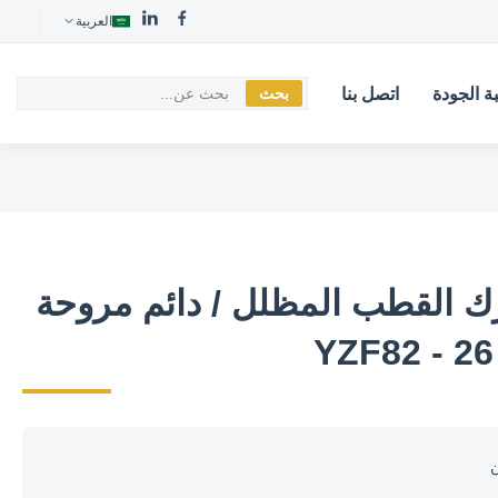
العربية
ة الجودة
اتصل بنا
بحث
 CE محرك القطب المظلل / دائم مروحة
ن