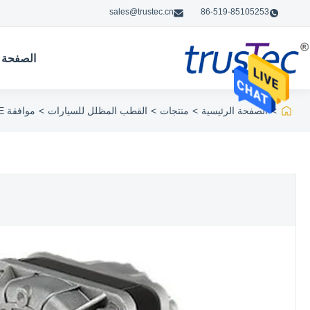
sales@trustec.cn
86-519-85105253
الصفحة ا
>
الصفحة الرئيسية
>
منتجات
>
القطب المظلل للسيارات
>
موافقة CE محرك القطب المظلل / دائم مروحة مروحة المحرك YZF82 - 26