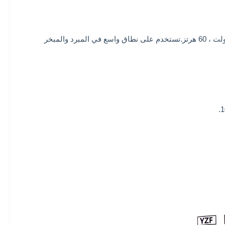
محركات سلسلة YZF عبارة عن محركات قطبية مظللة ذات مرحلة واحدة ، 4 أقطاب وتعمل بجهد مقدر 220-240 فولت ، 50/60 هرتز أو 110 فولت ، 60 هرتز.تستخدم على نطاق واسع في المبرد والمبخر