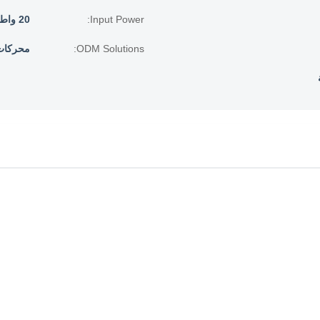
Input Power:
20 واط
ODM Solutions:
محركات AC و EC م