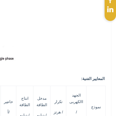
المعايير الفنية:
الجهد
مدخل
انتاج
االكهربى
تكرار
حاضِر
الطاقة
الطاقة
نموذج
/
/ هرتز
/أ
/ دبليو
/ دبليو