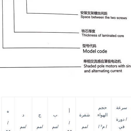
سرعة
حجم
أ
ه
الهواء
شفرة
ب
ج
د
/ دورة
/
/
في
/ م³ /
/مم
/مم
/مم
/مم
مم
مم