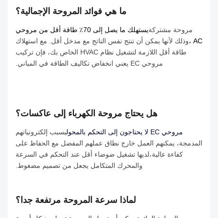
ما هي فوائد المروحة الإجمالية؟
مروحة مشتركة
يستهلك ما يصل إلى 70٪ طاقة أقل من مروحي
AC ،
وذلك لأنها يمكن أن تنتج نفس الناتج مع مدخل أقل. مع استهلاك
طاقة أقل اللازمة لتشغيل نظام HVAC الخاص بك، فإن تركيب
مروحي EC يعني انخفاض تكاليف الطاقة في المباني.
هل يحتاج مروحة الكهرباء إلى عاكسات؟
مروحي EC لا يحتاجون إلى التحكم بالمحول
بسبب إلكترونياتهم
المدمجة، يمكنهم العمل خارج نطاق عملهم المفضل مع الحفاظ على
كفاءة عالية،لديها تشغيل ضوضاء أقل عند التحكم في السرعة
والمحرك المتكامل يجعل من تصميم مضغوط.
لماذا سرعة المروحة مرتفعة جدا؟