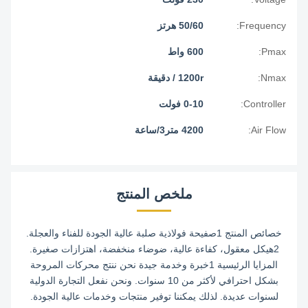
Frequency:
50/60 هرتز
Pmax:
600 واط
Nmax:
1200r / دقيقة
Controller:
0-10 فولت
Air Flow:
4200 متر3/ساعة
ملخص المنتج
خصائص المنتج 1صفيحة فولاذية صلبة عالية الجودة للفناء والعجلة.
2هيكل معقول، كفاءة عالية، ضوضاء منخفضة، اهتزازات صغيرة.
المزايا الرئيسية 1خبرة وخدمة جيدة نحن ننتج محركات المروحة
بشكل احترافي لأكثر من 10 سنوات. ونحن نفعل التجارة الدولية
لسنوات عديدة. لذلك يمكننا توفير منتجات وخدمات عالية الجودة.