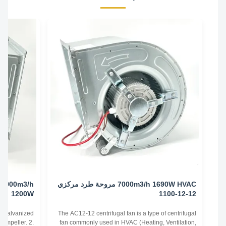
7000m3/h 1690W HVAC مروحة طرد مركزي
1200W
12-12-1100
 hot-dip galvanized
The AC12-12 centrifugal fan is a type of centrifugal
re and impeller. 2.
fan commonly used in HVAC (Heating, Ventilation,