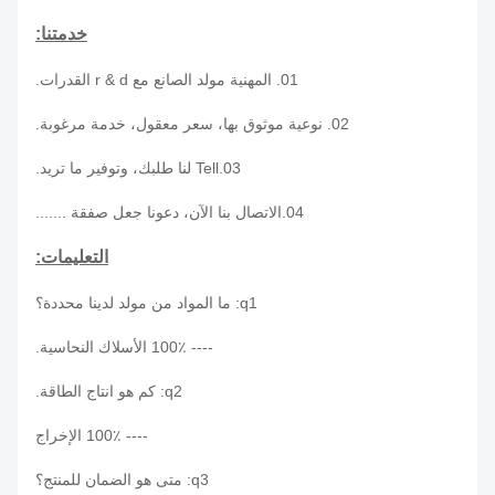
خدمتنا:
01. المهنية مولد الصانع مع r & d القدرات.
02. نوعية موثوق بها، سعر معقول، خدمة مرغوبة.
03.Tell لنا طلبك، وتوفير ما تريد.
04.الاتصال بنا الآن، دعونا جعل صفقة .......
التعليمات:
q1: ما المواد من مولد لدينا محددة؟
---- 100٪ الأسلاك النحاسية.
q2: كم هو انتاج الطاقة.
---- 100٪ الإخراج
q3: متى هو الضمان للمنتج؟