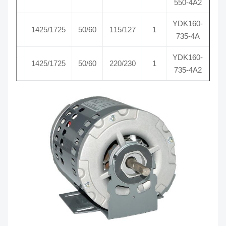
SE
550-4A2
CW-
YDK160-
1425/1725
50/60
115/127
1
SE
735-4A
CW-
YDK160-
1425/1725
50/60
220/230
1
SE
735-4A2