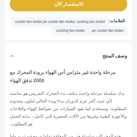
الاستفسار الآن
العلامات:
cooler fan motor,air cooler fan motor, cooling fan motor
cooling fan motor
air cooler fan motor
وصف المنتج
مرحلة واحدة غير متزامن أس الهواء برودة المحرك مع
2000 تدفق الهواء
يدك سلسلة مرحلة واحدة مكثف بدء المحرك التعريفي هو مناسبة
لأي حيث أكبر عزم الدوران بدءا وبدء الحالي لتكون محدودة
المطلوبة، ويستخدم كما يقود السيارات من ضواغط الهواء والثلاجات
والأجهزة الطبية وغيرها من الآلات الصغيرة التي كامل-- بداية الحمل
هو المطلوب.
هذه المحركات سلسلة هي من المغلقة تماما مروحة-- تبريد ولها