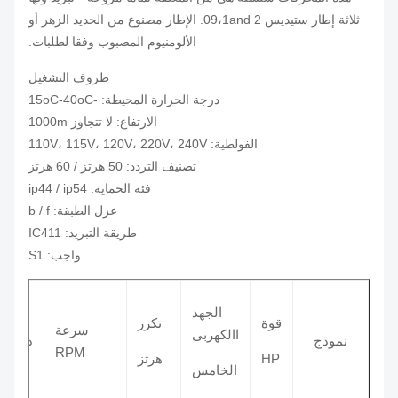
ثلاثة إطار ستيديس 09،1and 2. الإطار مصنوع من الحديد الزهر أو
الألومنيوم المصبوب وفقا لطلبات.
ظروف التشغيل
درجة الحرارة المحيطة: -15oC-40oC
الارتفاع: لا تتجاوز 1000m
الفولطية: 110V، 115V، 120V، 220V، 240V
تصنيف التردد: 50 هرتز / 60 هرتز
فئة الحماية: ip44 / ip54
عزل الطبقة: b / f
طريقة التبريد: IC411
واجب: S1
الجهد
قوة
تكرر
سرعة
ع
االكهربى
نموذج
دوران
RPM
ال
HP
هرتز
الخامس