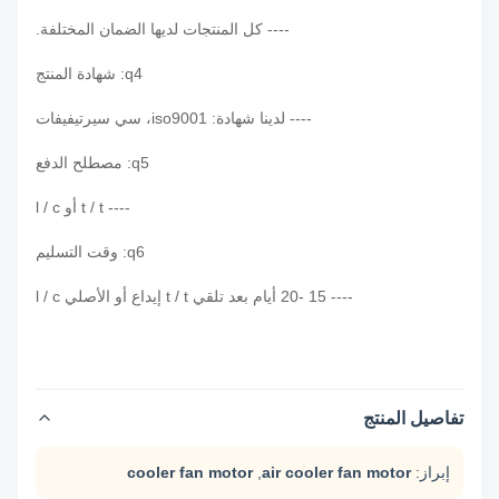
---- كل المنتجات لديها الضمان المختلفة.
q4: شهادة المنتج
---- لدينا شهادة: iso9001، سي سيرتيفيفات
q5: مصطلح الدفع
---- t / t أو l / c
q6: وقت التسليم
---- 15 -20 أيام بعد تلقي t / t إيداع أو الأصلي l / c
تفاصيل المنتج
إبراز:
air cooler fan motor
,
cooler fan motor