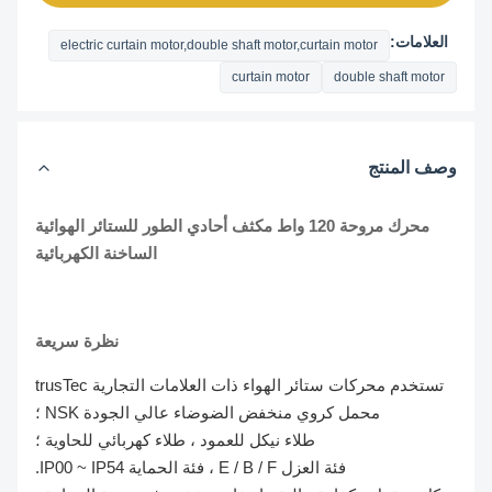
العلامات:
electric curtain motor,double shaft motor,curtain motor
curtain motor
double shaft motor
وصف المنتج
محرك مروحة 120 واط مكثف أحادي الطور للستائر الهوائية
الساخنة الكهربائية
نظرة سريعة
تستخدم محركات ستائر الهواء ذات العلامات التجارية trusTec
محمل كروي منخفض الضوضاء عالي الجودة NSK ؛
طلاء نيكل للعمود ، طلاء كهربائي للحاوية ؛
فئة العزل E / B / F ، فئة الحماية IP00 ~ IP54.