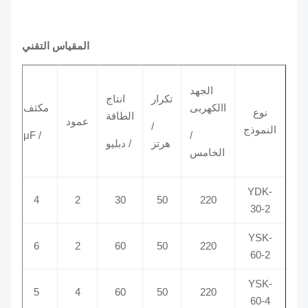
المقياس التقني
الجهد
تكرار
انتاج
قطر
االكهربى
مكثف
نوع
الطاقة
رمح
عمود
/
النموذج
/ μF
/
هرتز
/ دبليو
/مم
الخامس
YDK-
220
50
30
2
4
م 8
30-2
YSK-
220
50
60
2
6
م 8
60-2
YSK-
12
5
4
60
50
220
60-4