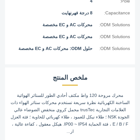
4
Pole:
Capacitance:
8 درجة فهرنهايت
ODM Solutions:
محركات AC و EC مخصصة
ODM Solutions:
محركات AC و EC مخصصة
ODM Solutions:
حلول ODM: محركات AC و EC مخصصة
ملخص المنتج
محرك مروحة 120 واط مكثف أحادي الطور للستائر الهوائية
الساخنة الكهربائية نظرة سريعة تستخدم محركات ستائر الهواء ذات
العلامات التجارية trusTec محمل كروي منخفض الضوضاء عالي
الجودة NSK ؛ طلاء نيكل للعمود ، طلاء كهربائي للحاوية ؛ فئة العزل
E / B / F ، فئة الحماية IP00 ~ IP54. هيكل معقول ، كفاءة عالية ،
ار...