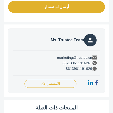
أرسل استفسار
Ms. Trustec Team
marketing@trustec.cn
+86-13961191626
8613961191626
الاستفسار الآن
المنتجات ذات الصلة