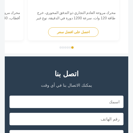
محرك مروحة العادم التجاري ذو التدفق المحوري، خرج
طاقة 120 وات، سرعة 1200 دورة في الدقيقة، نوع غير
متزامن أحادي الطور مع تشغيل منخفض الضوضاء
مكثف مع لف نحاسي وط
لتطبيقات التهوية التجارية.
التآكل.
احصل على افضل سعر
اح
اتصل بنا
يمكنك الاتصال بنا في أي وقت