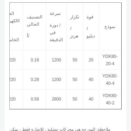
سرعة
الجهد
قوة
تكرار
التصنيف
االكهربى
الحالي
/ دورة
نموذج
/
/
في
/
دبليو
هرتز
/أ
الدقيقة
الخامس
YDK80-
220
0.18
1200
50
20
20-4
YDK80-
220
0.28
1200
50
40
40-4
YDK80-
220
0.58
2800
50
40
40-2
ملاحظة: المدرجة هي محركات تمثيلية ، للإشارة فقط ، يمكن