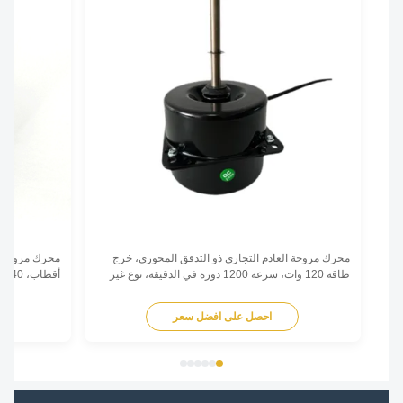
محرك مروحة العادم التجاري ذو التدفق المحوري، خرج
طاقة 120 وات، سرعة 1200 دورة في الدقيقة، نوع غير
متزامن أحادي الطور مع تشغيل منخفض الضوضاء
مكثف مع لف نحاسي وط
لتطبيقات التهوية التجارية.
التآكل.
احصل على افضل سعر
اح