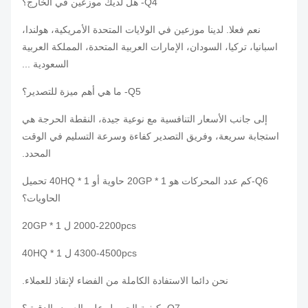
Q4- هل لديك موزعين في الخارج؟
نعم فعلا.
لدينا موزعين في الولايات المتحدة الأمريكية، هولندا،
اسبانيا، تركيا، السودان، الإمارات العربية المتحدة، المملكة العربية
السعودية ...
Q5- ما هي أهم ميزة للتصدير؟
إلى جانب الأسعار التنافسية مع نوعية جيدة، النقطة الحرجة هي
استجابة سريعة، وفريق التصدير كفاءة وسرعة التسليم في الوقت
المحدد.
Q6-كم عدد المحركات هو 1 * 20GP حاوية أو 1 * 40HQ تحميل
الحاويات؟
2000-2200pcs ل 1 * 20GP
4300-4500pcs ل 1 * 40HQ
نحن دائما الاستفادة الكاملة من الفضاء لإنقاذ للعملاء.