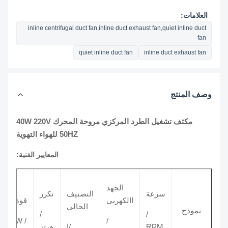
العلامات:
inline centrifugal duct fan,inline duct exhaust fan,quiet inline duct
fan
quiet inline duct fan
inline duct exhaust fan
وصف المنتج
مكثف تشغيل الطرد المركزي مروحة المحرك 40W 220V
50HZ للهواء التهوية
المعايير الفنية:
الجهد
سرعة
التصنيف
تكرر
االكهربى
قوة
الحالي
نموذج
/
/
/ W
/
RPM
/ا
هرتز