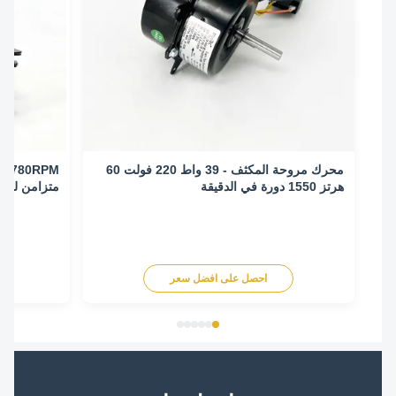
محرك مروحة المكثف - 39 واط 220 فولت 60
هرتز 1550 دورة في الدقيقة
متزامن لتكييف اله
احصل على افضل سعر
اح