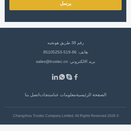
يرسل
رقم 38 طريق هونجيه
هاتف: 86-519-85105253
بريد الالكتروني:
sales@trustec.cn
الصفحة الرئيسية
معلومات عنا
منتجات
اتصل بنا
© 2026 Changzhou Trustec Company Limited. All Rights Reserved.