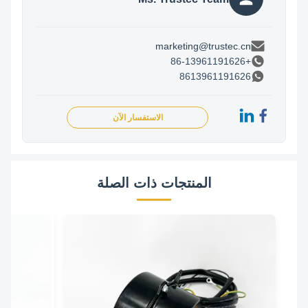
marketing@trustec.cn
+86-13961191626
8613961191626
الاستفسار الآن
المنتجات ذات الصلة