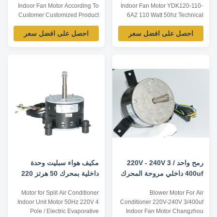
Indoor Fan Motor According To
Indoor Fan Motor YDK120-110-
Customer Customized Product
6A2 110 Watt 50hz Technical
Description 1.The ambient
Parameters Below are
احصل على افضل سعر
احصل على افضل سعر
temperature of the shaded-pole
representative motors, only for
motor is -25°C~+50°C, the
reference, dimensions can be
insulation class is class B,
customized according to
protection grade is IP42, and it
customer requirements,
has widely used in
OEM/ODM service offered.
condensers,evaporators and
Model Number Voltage /V
other equipment. There ...
Frequency /Hz Output Power /W
Rated ...
رمح واحد 220V - 240V 3 /
مكيف هواء سبليت وحدة
400uf داخلي مروحة المحرك
داخلية بمحرك 50 هرتز 220
مكيف الهواء منفاخ المحرك
فولت 4 أقطاب / محرك تبريد
Motor for Split Air Conditioner
Blower Motor For Air
تبخيري كهربائي
Indoor Unit Motor 50Hz 220V 4
Conditioner 220V-240V 3/400uf
Pole / Electric Evaporative
Indoor Fan Motor Changzhou