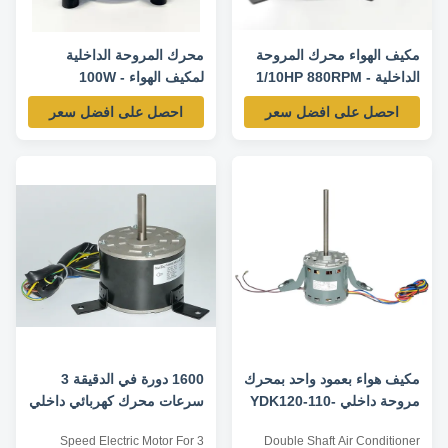
مكيف الهواء محرك المروحة
محرك المروحة الداخلية
الداخلية - 1/10HP 880RPM
لمكيف الهواء - 100W
670RPM / 3SPD 208-240V
220-240V 50Hz
احصل على افضل سعر
احصل على افضل سعر
50HZ
مكيف هواء بعمود واحد بمحرك
1600 دورة في الدقيقة 3
مروحة داخلي YDK120-110-
سرعات محرك كهربائي داخلي
6A2110 وات 50 هرتز
AC مروحة المحرك رمح
3 Speed Electric Motor For
Double Shaft Air Conditioner
مزدوج