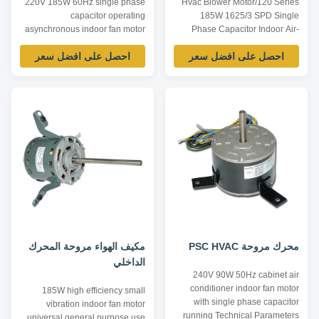
220V 185W 60Hz single phase
Hvac Blower Motor/120 Series
capacitor operating
185W 1625/3 SPD Single
asynchronous indoor fan motor
Phase Capacitor Indoor Air-
for ventilation Technical
Conditioning fan Motor Product
احصل على افضل سعر
احصل على افضل سعر
Parameters Below are
description: Number YDK120-
representative motors, only for
74-4A Voltage/V 220-240
reference, dimensions can be
Frequency/Hz 50 Power/W 185
customized according to
Speed/RPM 1250RPM
customer requirements,
Capacitor/UF 5/440 Note:the
OEM/ODM service offered.
above motor is representative
Model Number Voltage /V
for customer reference,our
Frequency /Hz ...
motor ...
محرك مروحة PSC HVAC
مكيف الهواء مروحة المحرك
الداخلي
240V 90W 50Hz cabinet air
conditioner indoor fan motor
185W high efficiency small
with single phase capacitor
vibration indoor fan motor
running Technical Parameters
universal general purpose use