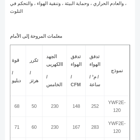
، والعادم الحراري ، وحماية البيئة ، وتنقية الهواء ، والتحكم في
التلوث
معلمات المروحة إلى الأمام
تدفق
تدفق
الجهد
سرعة
تكرر
قوة
الهواء
الهواء
االكهربى
/ دورة
نموذج
/
/
/ م³ /
/
/
في
هرتز
دبليو
ساعة
CFM
الخامس
الدقيقة
YWF2E-
2450
68
50
230
148
252
120
YWF2E-
2750
71
60
230
167
283
120