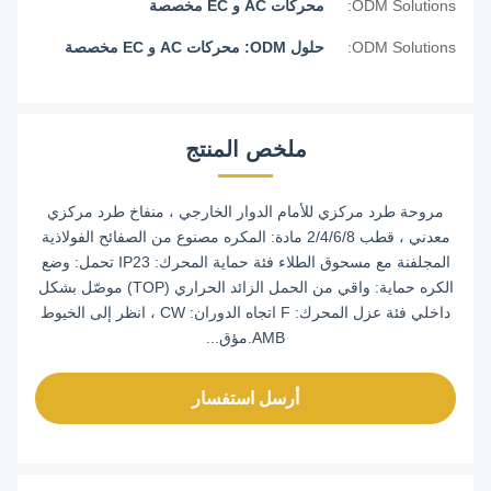
ODM Solutions:
محركات AC و EC مخصصة
ODM Solutions:
حلول ODM: محركات AC و EC مخصصة
ملخص المنتج
مروحة طرد مركزي للأمام الدوار الخارجي ، منفاخ طرد مركزي
معدني ، قطب 2/4/6/8 مادة: المكره مصنوع من الصفائح الفولاذية
المجلفنة مع مسحوق الطلاء فئة حماية المحرك: IP23 تحمل: وضع
الكره حماية: واقي من الحمل الزائد الحراري (TOP) موصّل بشكل
داخلي فئة عزل المحرك: F اتجاه الدوران: CW ، انظر إلى الخيوط
AMB.مؤق...
أرسل استفسار