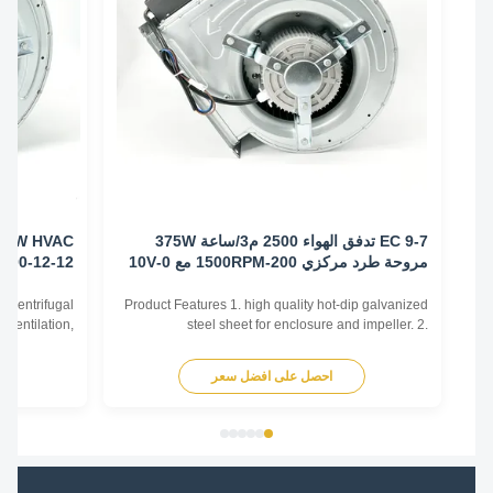
EC 9-7 تدفق الهواء 2500 م3/ساعة 375W
مروحة طرد مركزي 200-1500RPM مع 0-10V
12-12-1100
مدير
type of centrifugal
Product Features 1. high quality hot-dip galvanized
ting, Ventilation,
steel sheet for enclosure and impeller. 2.
strial ventilation,
Reasonable structure, high efficiency, low noise,
ntrifugal fans work
small vibration. Main advantages 1. Experience and
احصل على افضل سعر
اح
he movement of air
good service. We professionally produce fan motors
the center of the ...
for more than 10 years. And we have done
internationa...