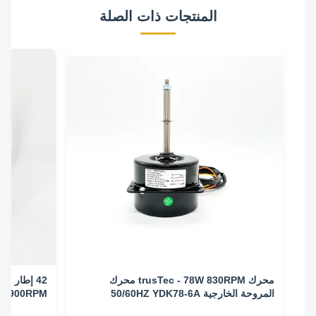
المنتجات ذات الصلة
محرك trusTec - 78W 830RPM محرك
المروحة الخارجية 50/60HZ YDK78-6A
0/60HZ 900RPM
((4681A)