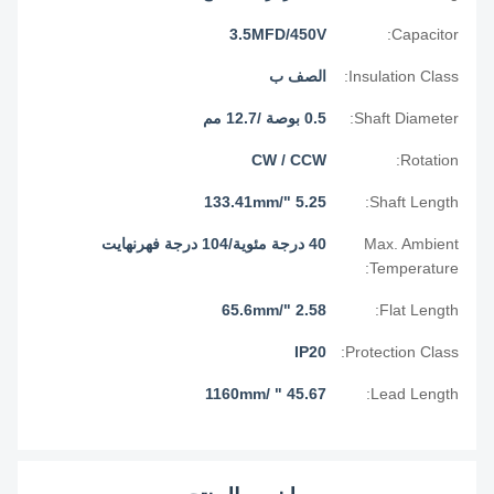
3.5MFD/450V
Capacitor:
Insulation Class:
الصف ب
Shaft Diameter:
0.5 بوصة /12.7 مم
CW / CCW
Rotation:
5.25 "/133.41mm
Shaft Length:
Max. Ambient
40 درجة مئوية/104 درجة فهرنهايت
Temperature:
2.58 "/65.6mm
Flat Length:
IP20
Protection Class:
45.67 " /1160mm
Lead Length: