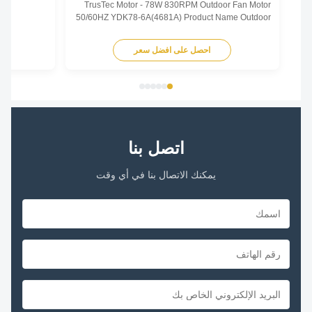
TrusTec Motor - 78W 830RPM Outdoor Fan Motor
50/60HZ YDK78-6A(4681A) Product Name Outdoor
Fan Motor Voltage 208V-230V Frequency 60 Hz
Output Power 78W Pole 6P AMPS 0.83A Speed
احصل على افضل سعر
اح
900RPM Capacitor 6μF/370V Insulation Class
Class B Rotation CCW-SE Other protection
THERMALLY PROTECTED Key Parameters Model
...
اتصل بنا
يمكنك الاتصال بنا في أي وقت