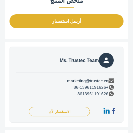
ملخص المنتج
أرسل استفسار
Ms. Trustec Team
marketing@trustec.cn
+86-13961191626
8613961191626
الاستفسار الآن