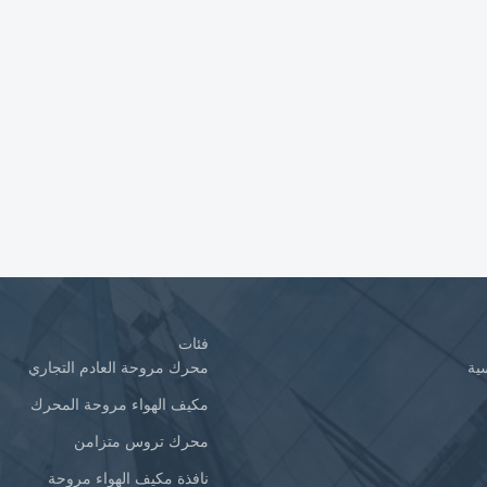
فئات
ية
محرك مروحة العادم التجاري
مكيف الهواء مروحة المحرك
محرك تروس متزامن
نافذة مكيف الهواء مروحة