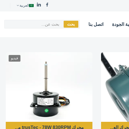
العربية
ة الجودة
اتصل بنا
بحث
فيديو
حرك العالمي
محرك trusTec - 78W 830RPM محرك المروحة الخارجية 50/60HZ YDK78-6A ((4681A)