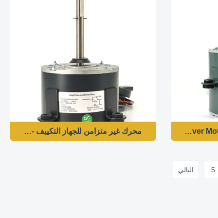
محرك غير متزامن للجهاز التكييف - 220 فولت 50/60 هرتز 140 و 1160 دورة في الدقيقة
5
التالي