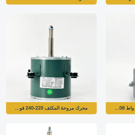
محرك مروحة المكثف 220-240 فولت 50 هرتز 1/7HP 860RPM / 3SPD مغلق بالكامل الهواء فوق (TEAO) محركات محمية حراريًا