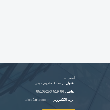
اتصل بنا
عنوان:
رقم 38 طريق هونجيه
هاتف:
86-519-85105253
بريد الالكتروني:
sales@trustec.cn