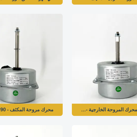
محرك مروحة المكثف - 90 واط 208-230 فولت 50/60 هرتز 900 دورة في الدقيقة