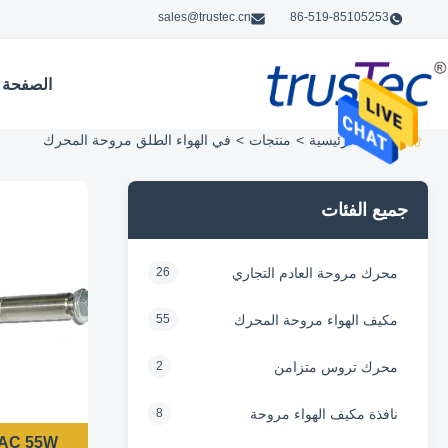
sales@trustec.cn
86-519-85105253
الصفحة ا
الصفحة الرئيسية
>
منتجات
>
في الهواء الطلق مروحة المحرك
جميع الفئات
محرك مروحة العادم التجاري
26
مكيف الهواء مروحة المحرك
55
محرك تروس متزامن
2
نافذة مكيف الهواء مروحة
8
AC 55W مروحة خارجية لمكيف الهوا