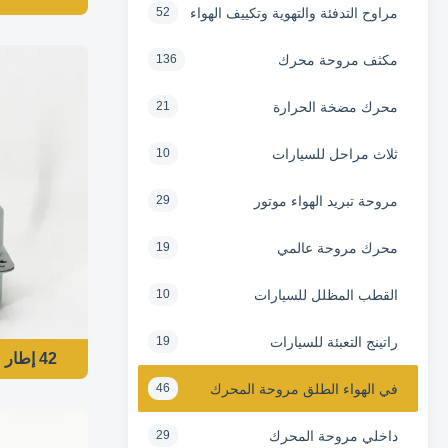
مراوح التدفئة والتهوية وتكييف الهواء
52
مكثف مروحة محرك
136
محرك مضخة الحرارة
21
ثلاث مراحل للسيارات
10
مروحة تبريد الهواء موتور
29
محرك مروحة عالمي
19
القطب المظلل للسيارات
10
راتينج التعبئة للسيارات
19
42 إطار محرك المروحة الخارجية - 85W 208-230V 50/60HZ 900RPM
في الهواء الطلق مروحة المحرك
46
داخلي مروحة المحرك
29