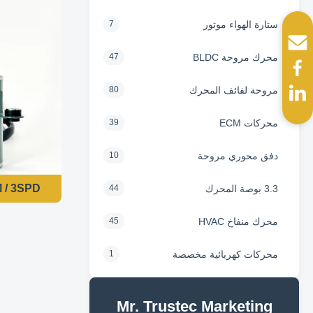
ستارة الهواء موتور
7
محرك مروحة BLDC
47
مروحة لفائف المحرك
80
محركات ECM
39
دفق محوري مروحة
10
1/7HP 860RPM / 3SPD محرك
3.3 بوصة المحرك
44
محرك منفاخ HVAC
45
محركات كهربائية مخصصة
1
Mr. Trustec Marketing