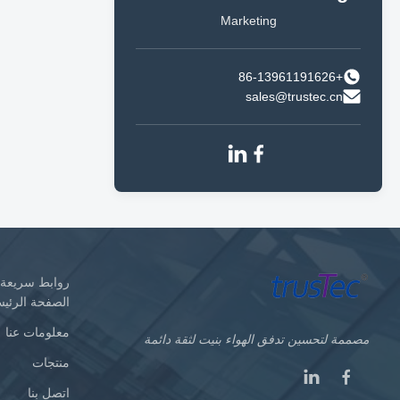
Marketing
+86-13961191626
sales@trustec.cn
روابط سريعة
الصفحة الرئيس
معلومات عنا
مصممة لتحسين تدفق الهواء بنيت لثقة دائمة
منتجات
اتصل بنا