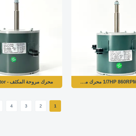
 مروحة المكثف 6P محرك مغلق بالكامل
محرك مروحة المكثف - 185W 860RPM / 3SPD Air Over Motor للمروحة YDK-185-6A9
4
3
2
1