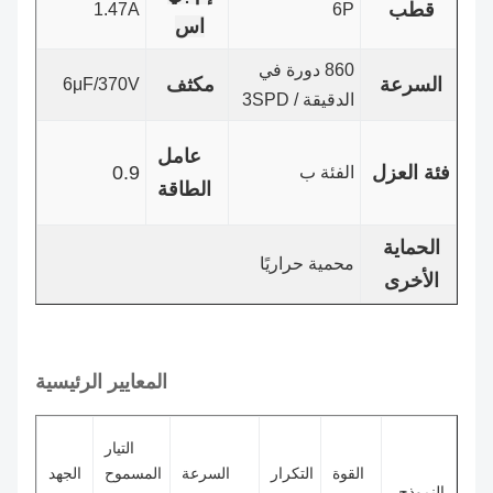
قطب
1.47A
6P
اس
860 دورة في
السرعة
مكثف
6μF/370V
الدقيقة / 3SPD
عامل
فئة العزل
0.9
الفئة ب
الطاقة
الحماية
محمية حراريًا
الأخرى
المعايير الرئيسية
التيار
القوة
التكرار
السرعة
المسموح
الجهد
النموذج