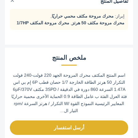
تفاصيل المنتج
إبراز:
محرك مروحة مكثف محمي حراريًا
,
محرك مروحة مكثف 50 هرتز
,
محرك مروحة المكثف 1/7HP
ملخص المنتج
اسم المنتج المكثف محرك المروحة الجهد 220 فولت-240 فولت
التكرار 50 هرتز الطاقة الخارجة 1/7 حصان قطب 6P إم بي اس
1.47A السرعة 860 دورة في الدقيقة / 3SPD مكثف 6μF/370V
فئة العزل الفئة ب عامل الطاقة 0.9 الحماية الأخرى محمية حراريًا
المعايير الرئيسية النموذج القوة /W التكرار / هرتز السرعة /rpm
التيار ال...
أرسل استفسار