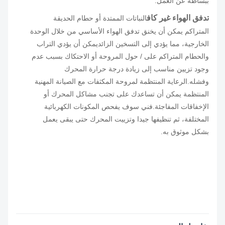
ببساطة عن العمل.
تدفق الهواء غير كاف
النباتات الممتدة أو حطام الحديقة
المتراكم يمكن أن يخنق تدفق الهواء الأساسي من خلال الوحدة
الخارجية، مما يؤدي إلى
التسخين الزائد
يمكن أن يؤدي التراب
والحطام المتراكم على / حول المروحة أو الاحتكاك بسبب عدم
وجود تزيين مناسب إلى زيادة درجة حرارة المحرك
وفشله.
الرعاية المنتظمة لمروحة المكثفات مع الصيانة المهنية
المنتظمة يمكن أن تساعدك على تجنب مشاكل المحرك أو
الإخفاقات المفاجئة.فني سوف يفحص المكونات الكهربائية
المختلفة، ثم تنظيفها جيدا وتزييت المحرك حتى يبقى يعمل
بشكل موثوق به.