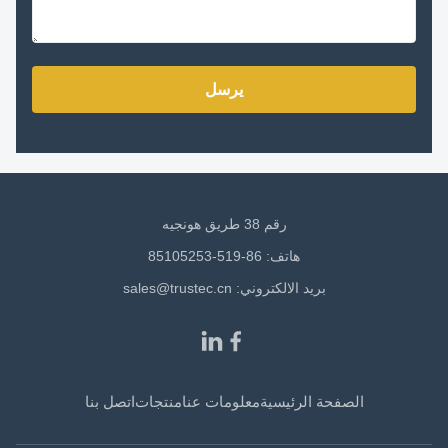
يرسل
رقم 38 طريق هونجيه
هاتف: 86-519-85105253
بريد الالكتروني:
sales@trustec.cn
الصفحة الرئيسية
معلومات عنا
منتجات
اتصل بنا