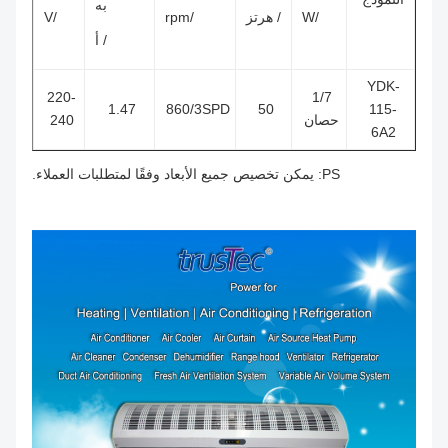
به
/W
/ هرتز
/rpm
/V
/ أ
YDK-
220-
1/7
1.47
860/3SPD
50
115-
حصان
240
6A2
PS: يمكن تخصيص جميع الأبعاد وفقًا لمتطلبات العملاء.