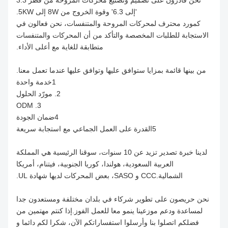
نحن قادرون على تصميم وتصنيع محركات المروحة من قطر 3.3
'إلى 6.3' وقوة الخروج من 8W إلى 5KW.
كمورد محترف لمحركات المروحة والمتنفسات، نحن فعالون في
الاستجابة للطلبات المخصصة والتأكد من أن المحركات والمتنفسات
متطابقة للغاية مع أعلى الأداء.
من بينها قائمة بمزايا ستوافق عليها وتوافق عليها عندما تعمل معنا.
1خدمة واحدة
2. مورّد الحلول
3. ODM
4ضمان الجودة
5القدرة على العمل الجماعي مع استجابة سريعة
لدينا خبرة تصدير تزيد عن 10 سنوات، سوقنا الرئيسية هي المملكة
العربية السعودية، هولندا، كوريا الجنوبية، فيتنام، أمريكا
الشمالية.CCC و SASO، بعض المحركات لديها شهادة UL.
نحن حريصون على تطوير شركاء في بلدان مختلفة ومستعدون جدا
لمساعدة ودعم موزعينا ينمو معا للعمل الفوز.
إذا كنتم مهتمين من
فضلكم اتصلوا بنا وأرسلوا استفساراتكم الآن، شكرا لكم دائما و