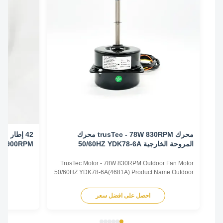
محرك trusTec - 78W 830RPM محرك
المروحة الخارجية 50/60HZ YDK78-6A
0/60HZ 900RPM
((4681A)
TrusTec Motor - 78W 830RPM Outdoor Fan Motor
50/60HZ YDK78-6A(4681A) Product Name Outdoor
Fan Motor Voltage 208V-230V Frequency 60 Hz
Output Power 78W Pole 6P AMPS 0.83A Speed
احصل على افضل سعر
اح
900RPM Capacitor 6μF/370V Insulation Class
Class B Rotation CCW-SE Other protection
THERMALLY PROTECTED Key Parameters Model