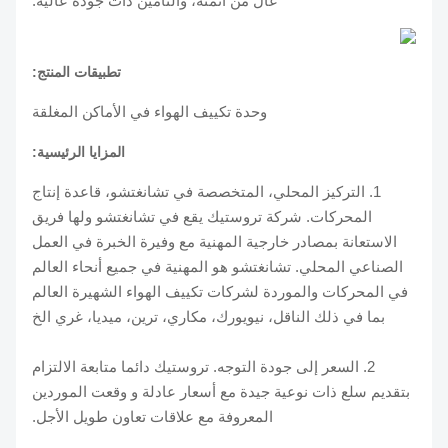
عال من أتمتة، والتأمين ذات جودة عالية.
تطبيقات المنتج:
وحدة تكييف الهواء في الأماكن المغلقة
المزايا الرئيسية:
1. التركيز المحلي، المتخصصة في تشانغتشو، قاعدة إنتاج
المحركات. شركة تروستيك يقع في تشانغتشو ولها فريق
الاستعانة بمصادر خارجية المهنية مع وفيرة الخبرة في العمل
الصناعي المحلي. تشانغتشو هو المهنية في جميع أنحاء العالم
في المحركات والموردة لشركات تكييف الهواء الشهيرة العالم
بما في ذلك الناقل، نيويورك، مكاري، ترين، ميديا، غري الخ
2. السعر إلى جودة التوجه. تروستيك دائما متابعة الالتزام
بتقديم سلع ذات نوعية جيدة مع أسعار عادلة و وقعت الموردين
المعروفة مع علاقات تعاون طويل الأجل.