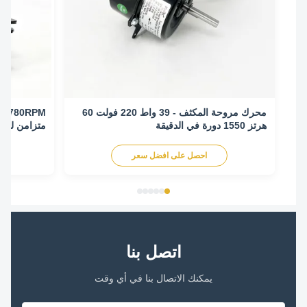
محرك مروحة المكثف - 39 واط 220 فولت 60
هرتز 1550 دورة في الدقيقة
متزامن لتكييف اله
احصل على افضل سعر
اح
اتصل بنا
يمكنك الاتصال بنا في أي وقت