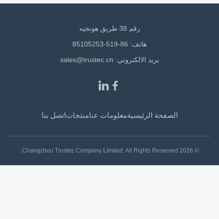
رقم 38 طريق هونجيه
هاتف: 86-519-85105253
بريد الالكتروني:
sales@trustec.cn
الصفحة الرئيسية
معلومات عنا
منتجات
اتصل بنا
© 2026 Changzhou Trustec Company Limited. All Rights Reserved.