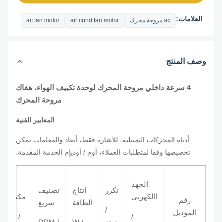
العلامات:
ac مروحة محرك
air cond fan motor
ac fan motor
وصف المنتج
4 سرعة داخلي مروحة المحرك لوحدة تكييف الهواء، هفاك
مروحة المحرك
المعايير الفنية
أدناه المحركات التمثيلية، للاشارة فقط، أبعاد والمعلمات يمكن
تخصيصها وفقا لمتطلبات العملاء، أوم / أوديإم الخدمة المقدمة.
الجهد
تكرر
انتاج
تصنيف
االكهربى
مكثف
رقم
الطاقة
سريع
/
الموديل
/ μF
/