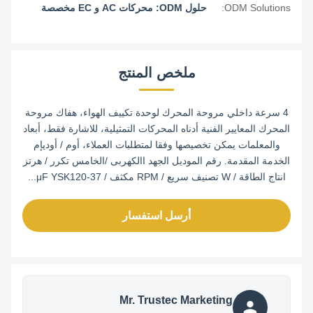
ODM Solutions:
حلول ODM: محركات AC و EC مخصصة
ملخص المنتج
4 سرعة داخلي مروحة المحرك لوحدة تكييف الهواء، هفاك مروحة
المحرك المعايير الفنية أدناه المحركات التمثيلية، للاشارة فقط، أبعاد
والمعلمات يمكن تخصيصها وفقا لمتطلبات العملاء، أوم / أوديإم
الخدمة المقدمة. رقم الموديل الجهد االكهربى /الخامس تكرر / هرتز
انتاج الطاقة / W تصنيف سريع / RPM مكثف / μF YSK120-37...
أرسل استفسار
Mr. Trustec Marketing