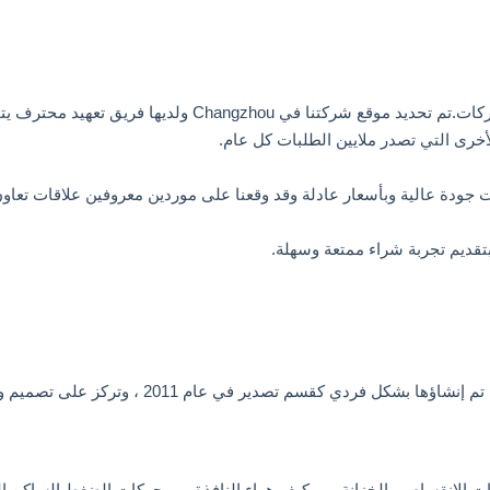
أخرى التي تصدر ملايين الطلبات كل عام.
Changzhou Trustec Co. ، Ltd هي الشركة المصنعة ال
انقسام ، والخزانة ، ومكيف هواء النافذة ، ومحركات الضغط الساكن الع