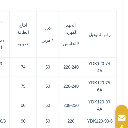
ت
الجهد
انتاج
تكرر
س
االكهربى
الطاقة
رقم الموديل
/ هرتز
/ د
/الخامس
/ دبليو
ال
3
YDK120-74-
74
50
220-240
4A
YDK120-75-
75
50
220-240
6A
YDK120-90-
0
90
60
208-230
4A
3 SPD
90
50
220
YDK120-90-6