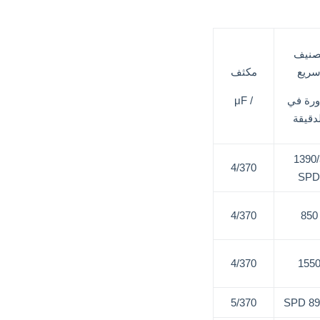
صنيف
ريع
مكثف
ورة في
/ μF
دقيقة
1390/
4/370
SPD
4/370
850
4/370
155
5/370
890/