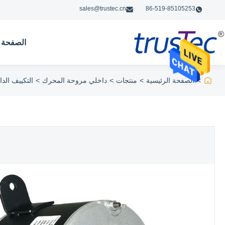
sales@trustec.cn
86-519-85105253
الصفحة ا
>
الصفحة الرئيسية
>
منتجات
>
داخلي مروحة المحرك
>
التكييف ال