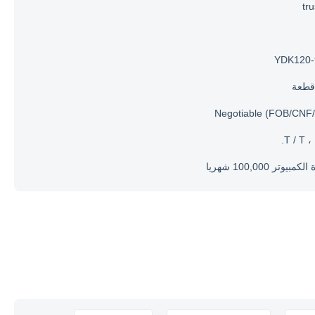
tr
YDK120-
Negotiable (FOB/CNF/
T / T ، 
مبيوتر 100,000 شهريا