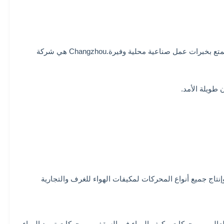
1. التركيز المحلي ، المتخصصة في Changzhou ، قاعدة إنتاج المحركات.تم تحديد موقع شركتنا في Changzhou ولديها فريق تعهيد محترف يتمتع بخبرات عمل صناعية محلية وفيرة.Changzhou هي شركة
رائدة ، والتي تم إنشاؤها بشكل فردي كقسم تصدير في عام 2011 ، وتركز على تصميم وإنتاج جميع أنواع المحركات لمكيفات الهواء للغرف والتجارية
الي ، ومحركات مكيف الهواء في السقف ، ومحركات تبريد الهواء