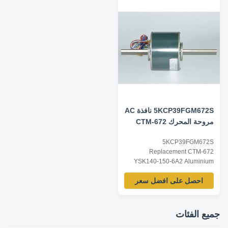
for reference, dimensions and
according to customer
parameters can be customized
requirements, ODM/OEM
according to customer
offered. Model Power Voltage /V
requirements, ODM/OEM
Frequency /Hz Speed ...
offered. Model Power Voltage /V
...
5KCP39FGM672S نافذة AC
مروحة المحرك CTM-672
YSK140-150-6A2
5KCP39FGM672S
Replacement CTM-672
YSK140-150-6A2 Aluminium
Motor for Air Conditioner
احصل على افضل سعر
Product specification: Listed are
representative motors, only for
reference, dimensions and
parameters can be customized
جميع الفئات
according to customer