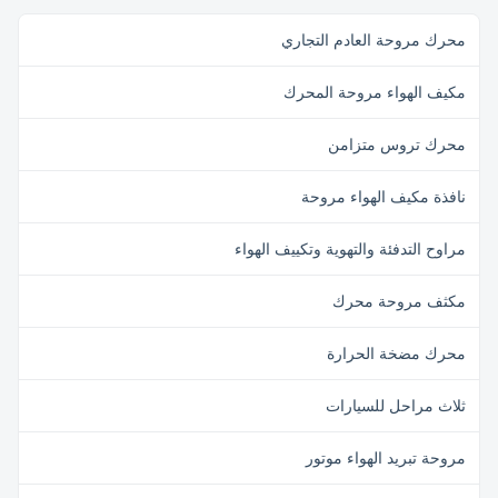
requirements, ODM/OEM
offered. Model Power Voltage /V
محرك مروحة العادم التجاري
Frequency /Hz ...
مكيف الهواء مروحة المحرك
محرك تروس متزامن
نافذة مكيف الهواء مروحة
مراوح التدفئة والتهوية وتكييف الهواء
مكثف مروحة محرك
محرك مضخة الحرارة
ثلاث مراحل للسيارات
مروحة تبريد الهواء موتور