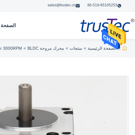
sales@trustec.cn
86-519-85105253
الصفحة ا
>
الصفحة الرئيسية
>
منتجات
>
محرك مروحة BLDC
>
tor 3000RPM