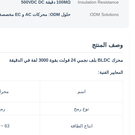
Insulation Resistance:
100MΩ دقيقة 500VDC DC
ODM Solutions:
حلول ODM: محركات AC و EC مخصصة
وصف المنتج
محرك BLDC بلف نجمي 24 فولت بقوة 3000 لفة في الدقيقة
المعايير الفنية:
اسم
محرك DC
نوع رمح
رمح
انتاج الطاقة
63 ~ 250 واط