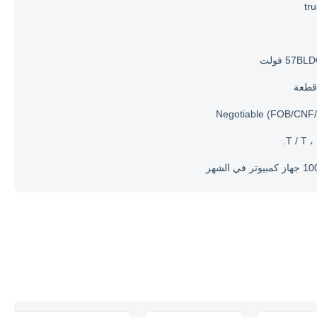
tr
57B فولت
Negotiable (FOB/CNF/
T / T ، 
تر في الشهر