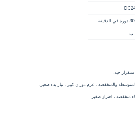
DC2
ب