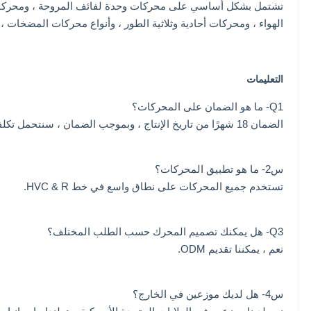
تشتمل بشكل أساسي على محركات وحدة لفائف المروحة ، ومحركات ال
الهواء ، ومحركات أحادية وثلاثية الطور ، وأنواع محركات المضخات ، ومحرك PG ومحركات DC 
التعليمات
Q1- ما هو الضمان على المحركات؟
الضمان 18 شهرًا من تاريخ الإنتاج ، وبموجب الضمان ، سنتحمل تكلفة الشحن لإرسال البديل.
س2- ما هو تطبيق المحركات؟
تستخدم جميع المحركات على نطاق واسع في خط HVC & R.
Q3- هل يمكنك تصميم المحرك حسب الطلب المختلف؟
نعم ، يمكننا تقديم ODM.
س4- هل لديك موزعين في الخارج؟