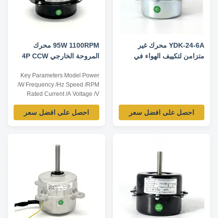
YDK-24-6A محرك غير
95W 1100RPM محرك
متزامن لتكييف الهواء في
المروحة الخارجي 4P CCW
الهواء الطلق - 220-240V
6uF / 370V Air Duty
Key Parameters Model Power
50Hz 24W 865RPM
/W Frequency /Hz Speed /RPM
Rated Current /A Voltage /V
YDK-95-4 95 50 1100 1.2 220
احصل على افضل سعر
احصل على افضل سعر
Ps:all dimension can be
customized according to
customer requirement. Product
Features 1. Use NSK low noise
high quality rolling bearing. 2.
Small vibration,high efficiency .
3. Low ...