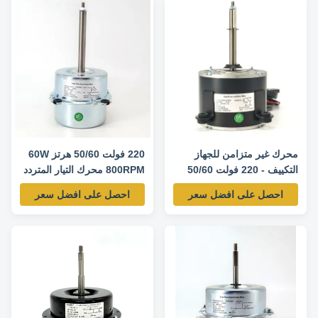
Other protection THERMALLY
requirement. Product Features
PROTECTED Key Parameters
1. Use NSK low noise high
Model Power /W Frequency /Hz
quality rolling bearing. 2. Small
Speed /RPM Rated Current /A ...
vibration,high efficiency ...
محرك غير متزامن للجهاز
220 فولت 50/60 هرتز 60W
التكييف - 220 فولت 50/60
800RPM محرك التيار المتردد
هرتز 140 و 1160 دورة في
لمكيف الهواء الخارجي محرك
احصل على افضل سعر
احصل على افضل سعر
الدقيقة
غير متزامن