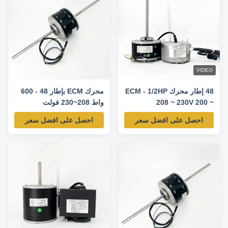
VIDEO
48 إطار محرك ECM - 1/2HP
محرك ECM بإطار 48 - 600
208 ~ 230V 200 ~
واط 208~230 فولت
1300RPM - IE4 مقياس
200~1300 - مصنف 1050
احصل على افضل سعر
احصل على افضل سعر
1050RPM 85.6%
دورة في الدقيقة 85.8%
محرك IE4