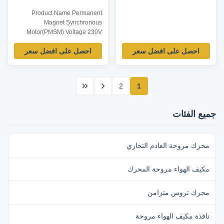
300-1150RPM 220-240V
Product Name Permanent
50/60HZ
Magnet Synchronous
Motor(PMSM) Voltage 230V
Frequency 50Hz Output Power
احصل على افضل سعر
احصل على افضل سعر
130W Pole 8P AMPS 0.65A
Speed 1500RPM Insulation
Class CL.B Capacitor / Power
Factor / Other protection
2
1
THERMALLY PROTECTED
Rated Outline Key Parameters
Model Power /W Frequency /Hz
جميع الفئات
Speed /RPM Current /A ...
محرك مروحة العادم التجاري
مكيف الهواء مروحة المحرك
محرك تروس متزامن
نافذة مكيف الهواء مروحة