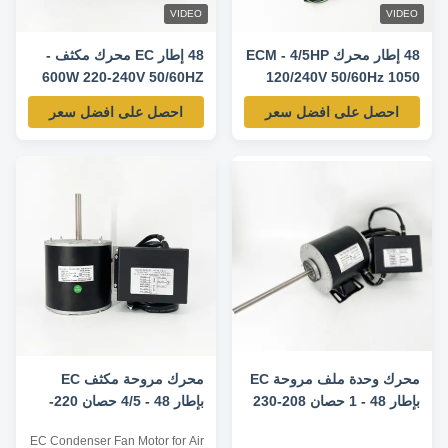
VIDEO
VIDEO
48 إطار محرك ECM - 4/5HP
48 إطار EC محرك مكثف -
600W 220-240V 50/60HZ
120/240V 50/60Hz 1050
925RPM
RPM
احصل على افضل سعر
احصل على افضل سعر
محرك وحدة ملف مروحة EC
محرك مروحة مكثف EC
بإطار 48 - 1 حصان 208-230
بإطار 48 - 4/5 حصان 220-
فولت 50/60 هرتز 500-2400
240 فولت 50/60 هرتز 925
EC Condenser Fan Motor for Air
دورة في الدقيقة
دورة في الدقيقة