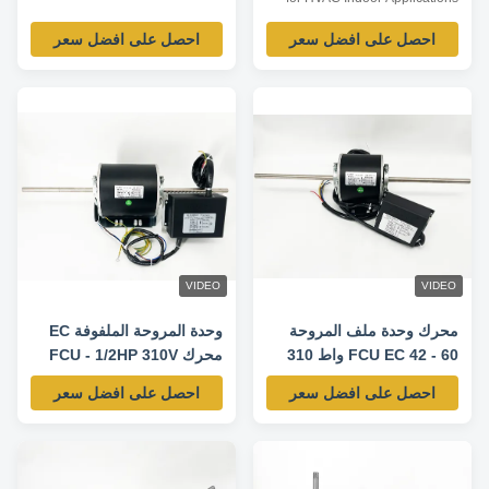
Product Overview The ECM
احصل على افضل سعر
احصل على افضل سعر
Blower Motor is a high-
efficiency, fully integrated motor
solution designed for indoor
HVAC air-moving equipment. By
combining advanced permanent
magnet motor technology with
an intelligent ...
VIDEO
VIDEO
محرك وحدة ملف المروحة
وحدة المروحة الملفوفة EC
FCU EC 42 - 60 واط 310
محرك FCU - 1/2HP 310V
فولت 50/60 هرتز 1300 دورة
50/60HZ 1300RPM
احصل على افضل سعر
احصل على افضل سعر
في الدقيقة