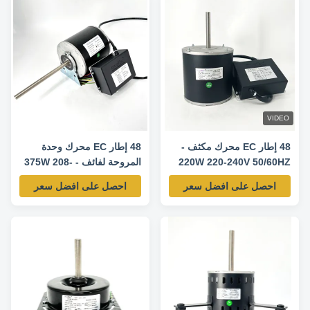
VIDEO
48 إطار EC محرك مكثف -
48 إطار EC محرك وحدة
220W 220-240V 50/60HZ
المروحة لفائف - 375W 208-
230V 50/60HZ 500-
770RPM
احصل على افضل سعر
احصل على افضل سعر
2400RPM