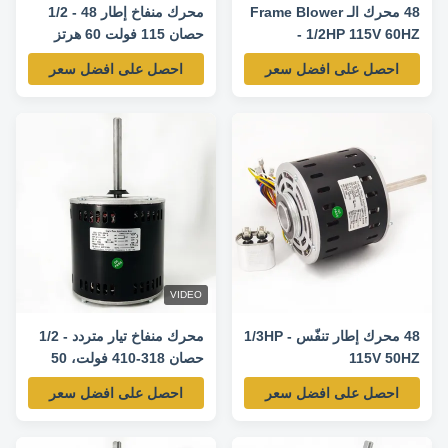
48 محرك الـ Frame Blower
محرك منفاخ إطار 48 - 1/2
- 1/2HP 115V 60HZ
حصان 115 فولت 60 هرتز
1130RPM/4SPD-
1725 دورة في الدقيقة -
احصل على افضل سعر
احصل على افضل سعر
0131F00042 محرك استبدال
GF2054 محرك بديل
VIDEO
48 محرك إطار تنفّس - 1/3HP
محرك منفاخ تيار متردد - 1/2
115V 50HZ
حصان 318-410 فولت، 50
1075RPM/4SPD-
هرتز، 920 دورة في الدقيقة
احصل على افضل سعر
احصل على افضل سعر
5KCP39HGS599S محرك
استبدال