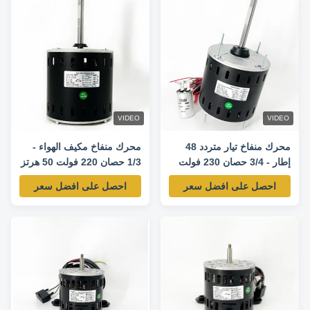
VIDEO
VIDEO
محرك منفاخ تيار متردد 48
محرك منفاخ مكيف الهواء -
إطار - 3/4 حصان 230 فولت
1/3 حصان 220 فولت 50 هرتز
50 هرتز 1100 دورة في
920 دورة في الدقيقة
احصل على افضل سعر
احصل على افضل سعر
الدقيقة / 4 سرعات -
AK39PGD103S محرك بديل