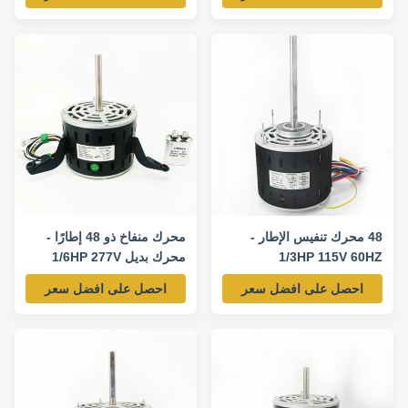
ventilation systems.
Horsepower: 1/3 HP Voltage:
208-230V Frequency: 60 Hz
RPM: 1075 RPM Speed: 3-
Speed Model Number:
5KCP39GGP993AS Frame
Size: 48 Frame ...
48 محرك تنفيس الإطار -
محرك منفاخ ذو 48 إطارًا -
1/3HP 115V 60HZ
محرك بديل 1/6HP 277V
60HZ 1075RPM-
1625RPM / 3SPD-3LU77J
احصل على افضل سعر
احصل على افضل سعر
محرك استبدال
5KCP39CGP686S