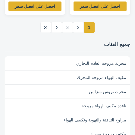
/ 4SPD -
الدقيقة/5 سرعات
احصل على افضل سعر
احصل على افضل سعر
5KCP39EGT057AS محرك
استبدال
3
2
1
جميع الفئات
محرك مروحة العادم التجاري
مكيف الهواء مروحة المحرك
محرك تروس متزامن
نافذة مكيف الهواء مروحة
مراوح التدفئة والتهوية وتكييف الهواء
مكثف مروحة محرك