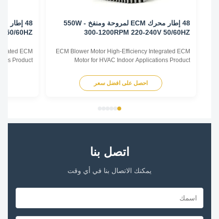
48 إطار محرك ECM لمروحة ومنفخ - 550W
-240V 50/60HZ
300-1200RPM 220-240V 50/60HZ
cy Integrated ECM
ECM Blower Motor High-Efficiency Integrated ECM
plications Product
Motor for HVAC Indoor Applications Product
 Motor is a high-
Overview The ECM Blower Motor is a high-
or solution designed
efficiency, fully integrated motor solution designed
احصل على افضل سعر
اح
ving equipment. By
for indoor HVAC air-moving equipment. By
ent magnet motor
combining advanced permanent magnet motor
ith an intelligent ...
technology with an intelligent ...
اتصل بنا
يمكنك الاتصال بنا في أي وقت