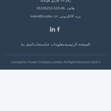
رقم 38 طريق هونجيه
هاتف: 86-519-85105253
بريد الالكتروني:
sales@trustec.cn
الصفحة الرئيسية
معلومات عنا
منتجات
اتصل بنا
© 2026 Changzhou Trustec Company Limited. All Rights Reserved.