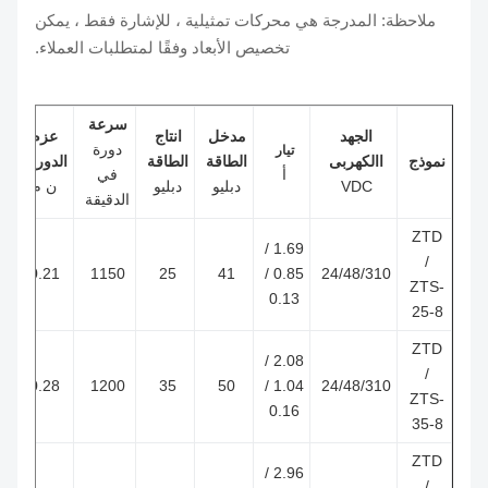
ملاحظة: المدرجة هي محركات تمثيلية ، للإشارة فقط ، يمكن
تخصيص الأبعاد وفقًا لمتطلبات العملاء.
سرعة
الجهد
مدخل
انتاج
عزم
دورة
تيار
نموذج
االكهربى
الطاقة
الطاقة
الدوران
أ
في
VDC
دبليو
دبليو
ن م
الدقيقة
ZTD
1.69 /
/
0.21
1150
25
41
0.85 /
24/48/310
ZTS-
0.13
25-8
ZTD
2.08 /
/
0.28
1200
35
50
1.04 /
24/48/310
ZTS-
0.16
35-8
ZTD
2.96 /
/