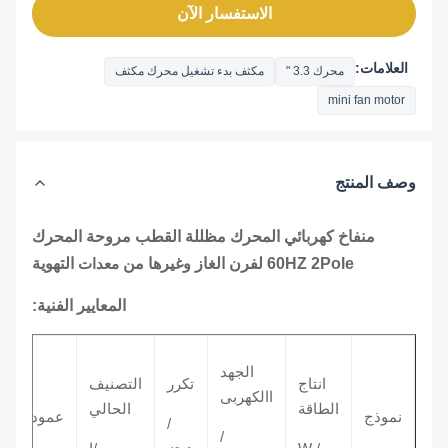
الاستفسار الآن
العلامات:
محرك 3.3 "
مكثف بدء تشغيل محرك مكثف
mini fan motor
وصف المنتج
منفاخ كهربائي المحرك مظللة القطب مروحة المحرك
60HZ 2Pole لفرن الغاز وغيرها من
معدات
التهوية
المعايير الفنية:
الجهد
انتاج
تكرر
التصنيف
سرعة
االكهربى
الطاقة
الحالي
نموذج
عمود
/
/
/