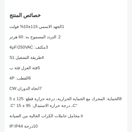
خصائص المنتج
1الجهد الاسمي:115±10% فولت
2.
التردد المسموح به: 60 هرتز
3مكثف: 4μF/250VAC
4طريقة التشغيل:S1
5فئة العزل:فئة ب
6القطب: 4P
7اتجاه الدوران:CW
8الحماية: المحرك مع الحماية الحرارية، درجة حرارة قطع: 125 ± 5
°C، درجة حرارة الاستبدال: 95 ± 15 °C.
محامل:حاملات الكرات الخالية من الصيانة
9.
10درجة IP:IP44