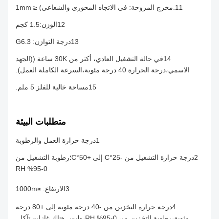
11.مخرج المروحة: في الاتجاه المحوري والشعاعي) ≤ 1mm
12الوزن:1.5 كجم
13درجة التوازن: G6.3
14في حالة التشغيل العادي، أكثر من 30K ساعة ((الجهد
الاسمي،درجة الحرارة 40 درجة مئوية،السرعة الكاملة العمل).
15مساحة خالية للفلز 5 ملم.
متطلبات البيئة
1درجة حرارة العمل والرطوبة
2درجة حرارة التشغيل من -25°C إلى +50°C؛رطوبة التشغيل من
0-95% RH
3الارتفاع: ≤1000m
4درجة حرارة التخزين من -40 درجة مئوية إلى +80 درجة
مئوية،رطوبة التخزين من 0-95% RH،وليس هناك غازات تآكل.