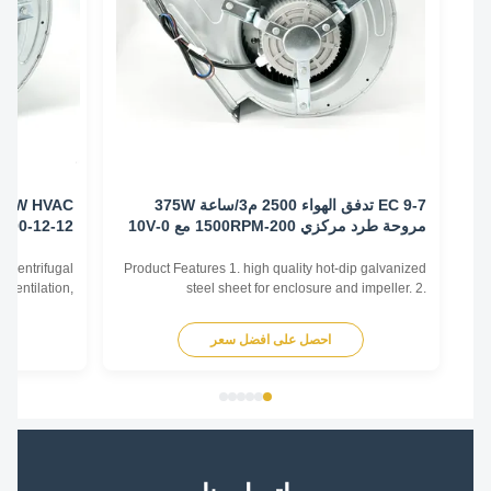
EC 9-7 تدفق الهواء 2500 م3/ساعة 375W
مروحة طرد مركزي 200-1500RPM مع 0-10V
12-12-1100
مدير
type of centrifugal
Product Features 1. high quality hot-dip galvanized
ting, Ventilation,
steel sheet for enclosure and impeller. 2.
strial ventilation,
Reasonable structure, high efficiency, low noise,
ntrifugal fans work
small vibration. Main advantages 1. Experience and
احصل على افضل سعر
اح
he movement of air
good service. We professionally produce fan motors
the center of the ...
for more than 10 years. And we have done
internationa...