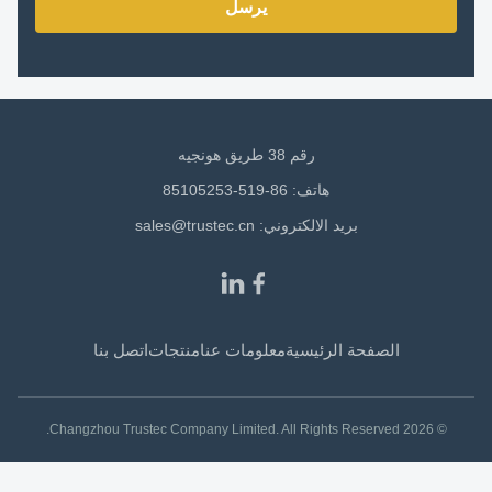
يرسل
رقم 38 طريق هونجيه
هاتف: 86-519-85105253
بريد الالكتروني:
sales@trustec.cn
الصفحة الرئيسية
معلومات عنا
منتجات
اتصل بنا
© 2026 Changzhou Trustec Company Limited. All Rights Reserved.