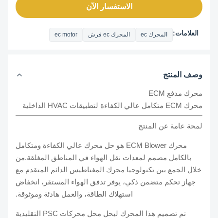
الاستفسار الآن
العلامات:
المحرك ec
المحرك ec فرش
ec motor
وصف المنتج
محرك مدفع ECM
محرك ECM متكامل عالي الكفاءة لتطبيقات HVAC الداخلية
لمحة عامة عن المنتج
محرك ECM Blower هو حل محرك عالي الكفاءة ومتكامل
بالكامل مصمم لمعدات نقل الهواء في المناطق المغلقة.من
خلال الجمع بين تكنولوجيا محرك المغناطيس الدائم المتقدم مع
جهاز تحكم متضمن ذكي، يوفر تدفق الهواء المستقر، انخفاض
استهلاك الطاقة، والعمل هادئة وموثوقة.
تم تصميم هذا المحرك ليحل محل محركات PSC التقليدية