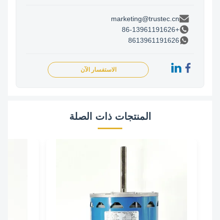
marketing@trustec.cn
+86-13961191626
8613961191626
الاستفسار الآن
المنتجات ذات الصلة