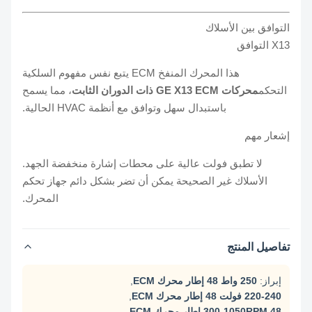
التوافق بين الأسلاك
X13 التوافق
هذا المحرك المنفخ ECM يتبع نفس مفهوم السلكية
التحكم
محركات GE X13 ECM ذات الدوران الثابت
، مما يسمح
باستبدال سهل وتوافق مع أنظمة HVAC الحالية.
إشعار مهم
لا تطبق فولت عالية على محطات إشارة منخفضة الجهد.
الأسلاك غير الصحيحة يمكن أن تضر بشكل دائم جهاز تحكم
المحرك.
تفاصيل المنتج
إبراز:
250 واط 48 إطار محرك ECM
,
220-240 فولت 48 إطار محرك ECM
,
300-1050RPM 48 إطار محرك ECM