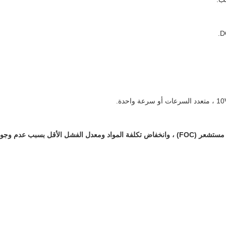
4. يستخدم محرك Ttrustec BLDC التحكم الموجه لمجال التوجيه بدون مستشعر (FOC) ، وانخفاض تكلفة 