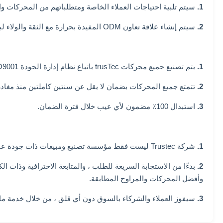
1.
سيتم تلبية احتياجات العملاء الخاصة ومتطلباتهم من المحركات والمراوح ، بما ف
2.
سيتم إنشاء علاقة تعاون ODM المفيدة بحرارة مع الثقة والولاء لبعضهم البعض.
1.
يتم تصنيع جميع محركات trusTec باتباع نظام إدارة الجودة ISO9001 بدقة.
2.
تتمتع جميع المحركات بضمان لا يقل عن سنتين كاملتين منذ مغادر
3.
استبدال 100٪ مضمون لأي عيب خلال فترة الضمان.
1.
شركة Trustec ليست فقط مؤسسة تصنيع ومبيعات ذات جودة عالية وتنافسية ، ولكنها أيضًا مورد حلول موثوق للعملاء في جميع أنحاء العالم.
2.
وأفضل المحركات والمراوح المطابقة.
3.
سيفوز العملاء والشركاء بالسوق دون أي قلق ، من خلال خدمة ما بعد البيع من trusTec