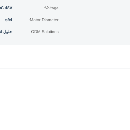
DC 48V
Voltage:
φ94
Motor Diameter:
ODM Solutions:
حلول ODM: محركات AC و EC مخصصة