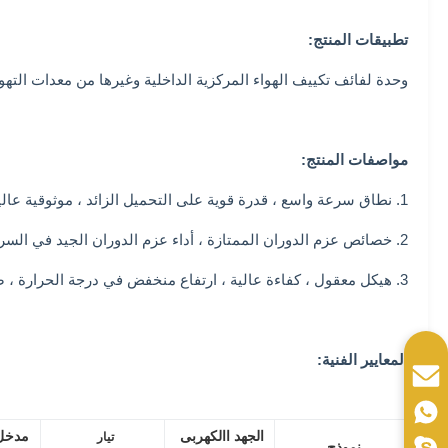
تطبيقات المنتج:
وحدة لفائف تكييف الهواء المركزية الداخلية وغيرها من معدات التهو
مواصفات المنتج:
1. نطاق سرعة واسع ، قدرة قوية على التحميل الزائد ، موثوقية عالية ، استقرار جيد.
2. خصائص عزم الدوران الممتازة ، أداء عزم الدوران الجيد في السرعة المتوسطة والمنخفضة ، عزم دوران كبير ، تيار بدء صغير.
3. هيكل معقول ، كفاءة عالية ، ارتفاع منخفض في درجة الحرارة ، ضوضاء منخفضة ، اهتزاز صغير.
المعايير الفنية:
الجهد االكهربى
مدخل 
تيار
نموذج