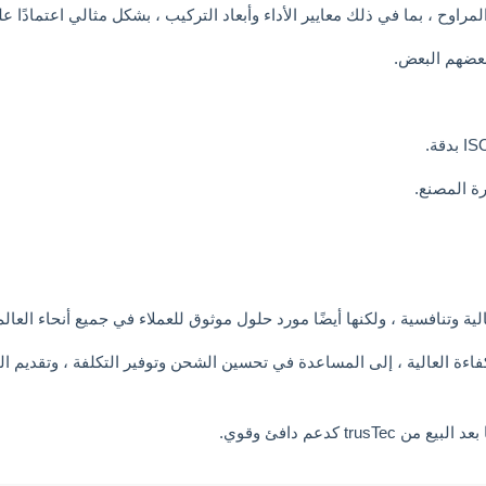
ي ذلك معايير الأداء وأبعاد التركيب ، بشكل مثالي اعتمادًا على قدرة فريق trusTec على ا
ة المصنع.
 كدعم دافئ وقوي.