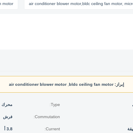
r
air conditioner blower motor,bldc ceiling fan motor, micro bld
إبراز:
bldc ceiling fan motor
,
air conditioner blower motor
Type:
محرك م
Commutation:
فرش
Current:
3.8 أ