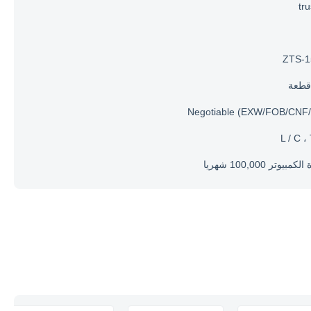
tr
ZTS-1
Negotiable (EXW/FOB/CNF/
L / C ،
مبيوتر 100,000 شهريا