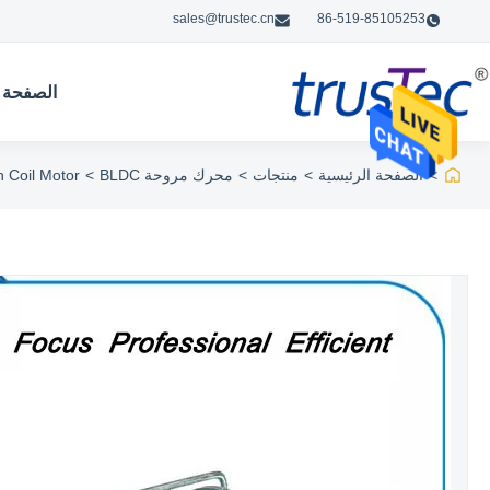
sales@trustec.cn
86-519-85105253
الصفحة ا
>
الصفحة الرئيسية
>
منتجات
>
محرك مروحة BLDC
>
48v BLDC Fan Coil Motor لوحد