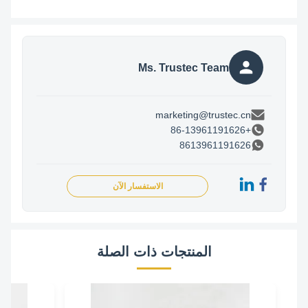
Ms. Trustec Team
marketing@trustec.cn
+86-13961191626
8613961191626
الاستفسار الآن
المنتجات ذات الصلة