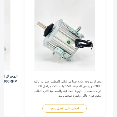
60HZ 900RPM
محرك مروحة عادم صناعي ثنائي القطب، سرعة عالية
2800 دورة في الدقيقة، 550 وات، ثلاث مراحل 380
فولت، مصمم للتهوية الصناعية والمصنعية التي تتطلب
تدفق هواء عالي وقدرة ضغط ثابت.
احصل على افضل سعر
اح