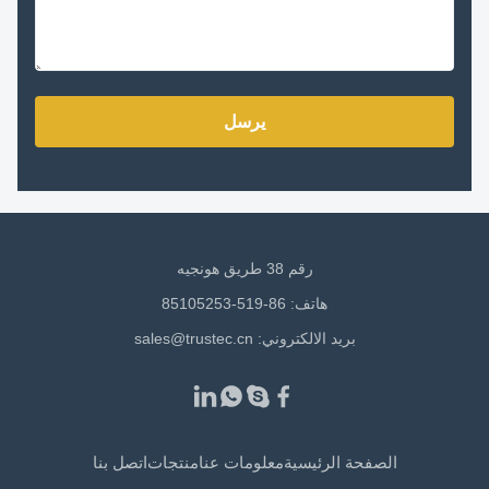
يرسل
رقم 38 طريق هونجيه
هاتف: 86-519-85105253
بريد الالكتروني:
sales@trustec.cn
الصفحة الرئيسية
معلومات عنا
منتجات
اتصل بنا