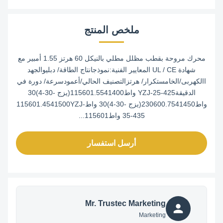
ملخص المنتج
محرك مروحة بقطب مظلل مطلي بالنيكل 60 هرتز 1.55 أمبير مع
شهادة UL / CE المعايير الفنية:نموذجانتاج الطاقة/ دبليوالجهد
االكهربى/الخامستكرار/ هرتزالتصنيف الحالي/أعمودسرعة/ دورة في
الدقيقةYZJ-25-425 واط115601.5541400(يزج -30-4)30
واط230600.7541450(يزج -30-4)30 واط115601.4541500YZJ-
35-435 واط115601...
أرسل استفسار
Mr. Trustec Marketing
Marketing