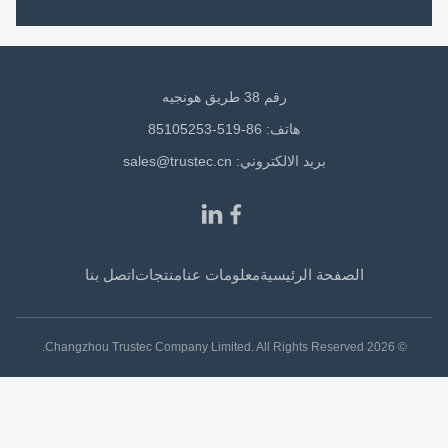
رقم 38 طريق هونجيه
هاتف: 86-519-85105253
بريد الالكتروني:
sales@trustec.cn
الصفحة الرئيسية
معلومات عنا
منتجات
اتصل بنا
© 2026 Changzhou Trustec Company Limited. All Rights Reserved.