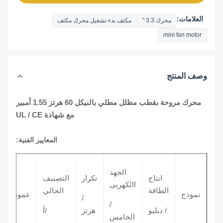
العلامات:
محرك 3.3 "
مكثف بدء تشغيل محرك مكثف
mini fan motor
وصف المنتج
محرك مروحة بقطب مظلل مطلي بالنيكل 60 هرتز 1.55 أمبير
مع شهادة UL / CE
المعايير الفنية:
الجهد
سرع
انتاج
تكرار
التصنيف
االكهربى
الطاقة
الحالي
/ دور
نموذج
عمود
/
/
ف
/ دبليو
هرتز
/أ
الخامس
الدقيق