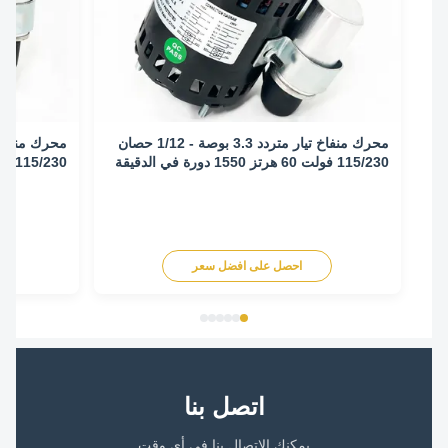
محرك منفاخ تيار متردد 3.3 بوصة - 1/12 حصان
115/230 فولت 60 هرتز 1550 دورة في الدقيقة
115/230 فولت 60 هرتز 1550 دورة في الدقيقة
احصل على افضل سعر
اح
اتصل بنا
يمكنك الاتصال بنا في أي وقت