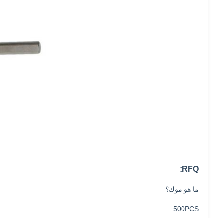
RFQ:
ما هو موك؟
500PCS