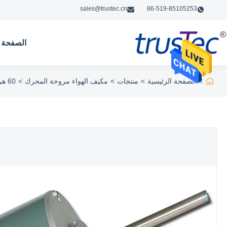
sales@trustec.cn
86-519-85105253
الصفحة ا
>
الصفحة الرئيسية
>
منتجات
>
مكيف الهواء مروحة المحرك
>
60 هرتز ثلاث سرعات مكيف الهواء أس مروحة المحرك رمح مزدوج / رمح واحد