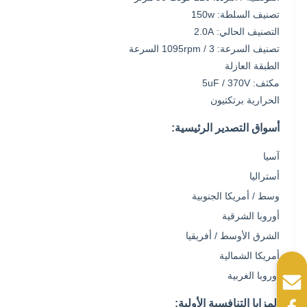
تصنيف السلطة: 150w
التصنيف الحالي: 2.0A
تصنيف السرعة: 1095rpm / 3 السرعة
الطبقة العازلة
مكثف: 5uF / 370V
الحرارية برتكتيون
أسواق التصدير الرئيسية:
آسيا
أستراليا
وسط / أمريكا الجنوبية
أوروبا الشرقية
الشرق الأوسط / أفريقيا
أمريكا الشمالية
أوروبا الغربية
المزايا التنافسية الأولية: