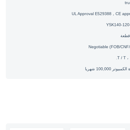
tr
UL Approval E529388，CE appr
YSK140-120
Negotiable (FOB/CNF/
T / T ، 
مبيوتر 100,000 شهريا