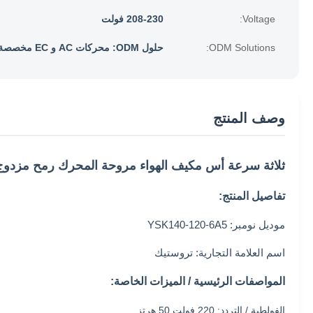
Voltage:
208-230 فولت
ODM Solutions:
حلول ODM: محركات AC و EC مخصصة
وصف المنتج
ثلاثة سرعة أس مكيف الهواء
مروحة المحرك رمح مزدوج 
تفاصيل المنتج:
موديل نومبر: YSK140-120-6A5
اسم العلامة التجارية: تروستيك
المواصفات الرئيسية / الميزات الخاصة:
الفولطية / التردد: 220 فولت 50 هرتز