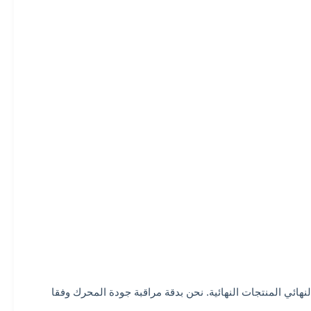
 نعطي 100٪ التفتيش الكامل من المواد الواردة إلى النهائي المنتجات النهائية. نحن بدقة مراقبة جودة المحرك وفقا