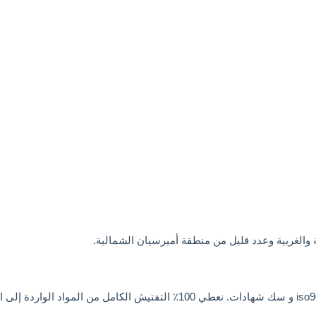
 والغربية وعدد قليل من منطقة أميرسيان الشمالية.
متخصصة في أس المحرك لمدة 31 عاما لدينا يمر شهادة iso9001-2008 و سك شهادات.