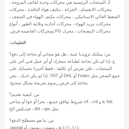
2. المنتجات الرئيسية هي محركات وحدة لفائف المروحة ،
محركات الانقسام ، الخزانة ، مكيف هواء النافذة ، محركات
الضغط العالي الاستاتيكي ، محركات مكيف الهواء في السقف ،
محركات تبريد الهواء ، محركات أحادية وثلاثية الطور ، أنواع
محركات المضخات ، محرك PG ومحركات العاصمة فرش.
التعليمات:
س: يمكنك تزويدنا عينة ، هل هو مجاني أو بحاجة إلى دفع؟
ج: إذا لم تكن بحاجة لطباعة شعارك أو أي عمل فني آخر على
المنتجات ، فلن نفرض أي تكلفة ، فقط أخبرنا بحسابك على
جمع الشحن مثل Fedex أو DHL أو TNT. إذا لم يكن لديك ، نحن
بحاجة إلى فرض رسوم صريحة بشكل صحيح.
س: كيفية تقديم؟
a: fob و cif ، cnf شروط توافق جميع ، بحرا أو جوا أو ساعي
مثل dhl ، ups ، فيديكس الخ
س: ما هو مصطلح الدفع؟
a: t / t ، l / c ، ويسترن يونيون أو paypal.