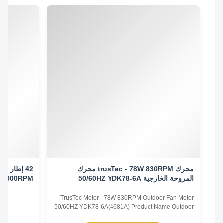
محرك trusTec - 78W 830RPM محرك
المروحة الخارجية 50/60HZ YDK78-6A
0/60HZ 900RPM
((4681A)
TrusTec Motor - 78W 830RPM Outdoor Fan Motor
50/60HZ YDK78-6A(4681A) Product Name Outdoor
Fan Motor Voltage 208V-230V Frequency 60 Hz