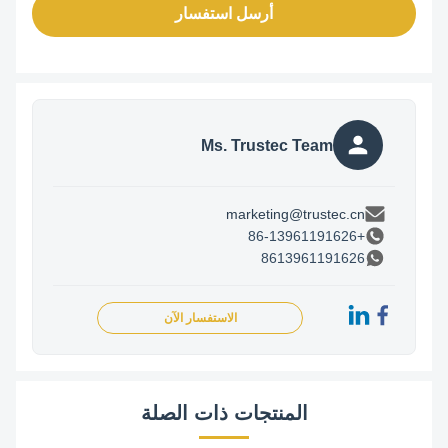
أرسل استفسار
Ms. Trustec Team
marketing@trustec.cn
+86-13961191626
8613961191626
الاستفسار الآن
المنتجات ذات الصلة