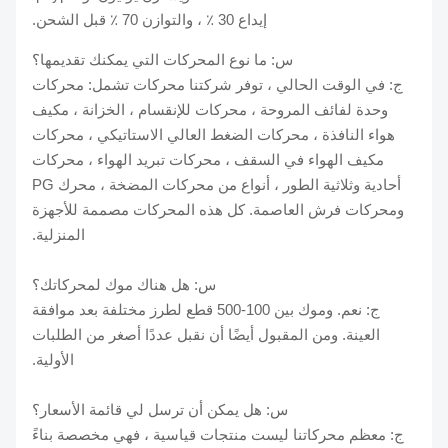
إيداع 30 ٪ ، والتوازن 70 ٪ قبل الشحن.
س: ما نوع المحركات التي يمكنك تقديمها؟
ج: في الوقت الحالي ، توفر شركتنا محركات تشمل: محركات
وحدة لفائف المروحة ، محركات للإنقسام ، الخزانة ، مكيف
هواء النافذة ، محركات الضغط العالي الاستاتيكي ، محركات
مكيف الهواء في السقف ، محركات تبريد الهواء ، محركات
أحادية وثلاثية الطور ، أنواع من محركات المضخة ، محرك PG
ومحركات فرش العاصمة. كل هذه المحركات مصممة للأجهزة
المنزلية.
س: هل هناك موك لمحركاتك؟
ج: نعم. وموك بين 100-500 قطع لطرز مختلفة بعد موافقة
العينة. ومن المقبول أيضًا أن نقبل عددًا أصغر من الطلبات
الأولية.
س: هل يمكن أن ترسل لي قائمة الأسعار؟
ج: معظم محركاتنا ليست منتجات قياسية ، فهي مخصصة بناءً