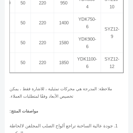
0
1100
50
220
950
4
10
YDK750-
0
950
50
220
1400
6
SYZ12-
9
YDK900-
0
900
50
220
1580
6
YDK1100-
SYZ12-
0
950
50
220
1850
6
12
ملاحظة: المدرجة هي محركات تمثيلية ، للاشارة فقط ، يمكن
تخصيص الأبعاد وفقًا لمتطلبات العملاء.
مواصفات المنتج:
1. جودة عالية الساخنة تراجع ألواح الصلب المجلفن لالحاطة