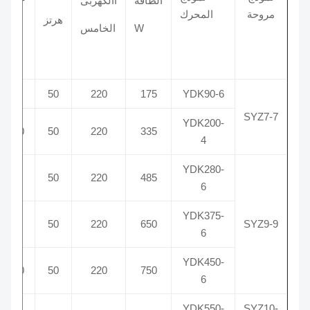
الطاقة
االكهربى
مروحة
المحرك
RPM
هرتز
م
W
الخامس
س
0
850
50
220
175
YDK90-6
SYZ7-7
YDK200-
0
1150
50
220
335
4
YDK280-
0
880
50
220
485
6
YDK375-
0
950
50
220
650
SYZ9-9
6
YDK450-
0
1200
50
220
750
6
YDK550-
SYZ10-