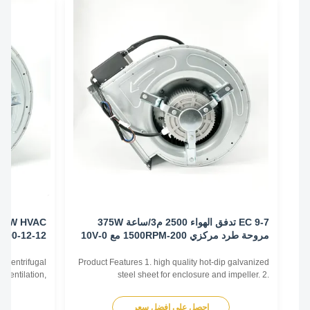
EC 9-7 تدفق الهواء 2500 م3/ساعة 375W
مروحة طرد مركزي 200-1500RPM مع 0-10V
12-12-1100
مدير
type of centrifugal
Product Features 1. high quality hot-dip galvanized
ting, Ventilation,
steel sheet for enclosure and impeller. 2.
strial ventilation,
Reasonable structure, high efficiency, low noise,
ntrifugal fans work
small vibration. Main advantages 1. Experience and
احصل على افضل سعر
اح