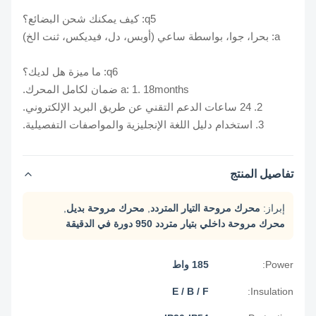
q5: كيف يمكنك شحن البضائع؟
a: بحرا، جوا، بواسطة ساعي (أوبس، دل، فيديكس، ثنت الخ)
q6: ما ميزة هل لديك؟
a: 1. 18months ضمان لكامل المحرك.
2. 24 ساعات الدعم التقني عن طريق البريد الإلكتروني.
3. استخدام دليل اللغة الإنجليزية والمواصفات التفصيلية.
تفاصيل المنتج
إبراز:
محرك مروحة التيار المتردد
,
محرك مروحة بديل
,
محرك مروحة داخلي بتيار متردد 950 دورة في الدقيقة
Power:
185 واط
E / B / F
Insulation: