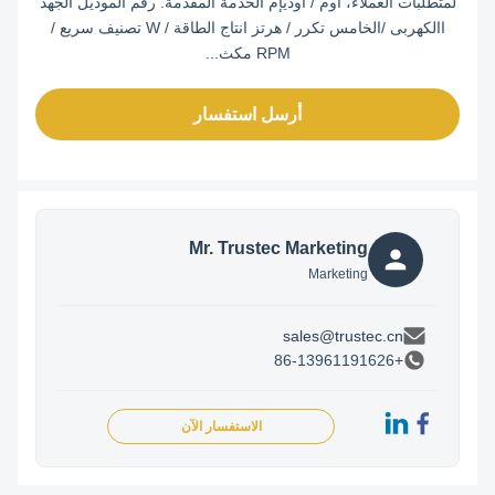
لمتطلبات العملاء، أوم / أوديإم الخدمة المقدمة. رقم الموديل الجهد
االكهربى /الخامس تكرر / هرتز انتاج الطاقة / W تصنيف سريع /
RPM مكث...
أرسل استفسار
Mr. Trustec Marketing
Marketing
sales@trustec.cn
+86-13961191626
الاستفسار الآن