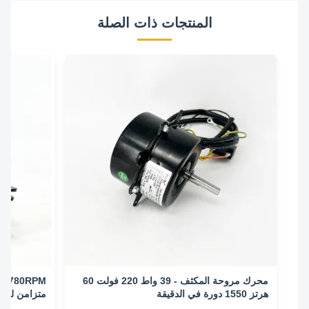
المنتجات ذات الصلة
محرك مروحة المكثف - 39 واط 220 فولت 60
هرتز 1550 دورة في الدقيقة
متزامن لتكييف اله