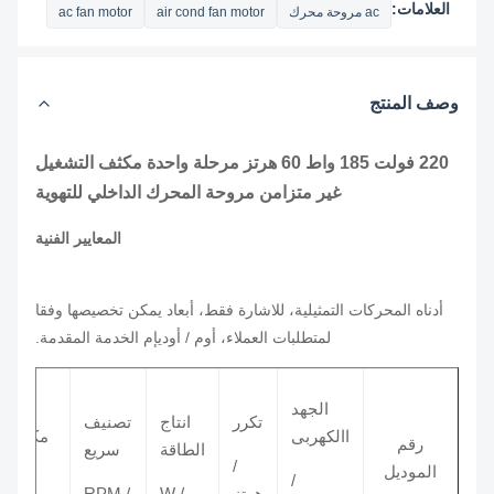
العلامات:
ac مروحة محرك
air cond fan motor
ac fan motor
وصف المنتج
220 فولت 185 واط 60 هرتز مرحلة واحدة مكثف التشغيل
غير متزامن مروحة المحرك الداخلي للتهوية
المعايير الفنية
أدناه المحركات التمثيلية، للاشارة فقط، أبعاد يمكن تخصيصها وفقا
لمتطلبات العملاء، أوم / أوديإم الخدمة المقدمة.
الجهد
تكرر
انتاج
تصنيف
االكهربى
مكثف
رقم
الطاقة
سريع
/
الموديل
/ μF
/
هرتز
/ W
/ RPM