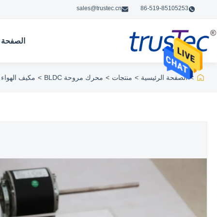
sales@trustec.cn
86-519-85105253
الصفحة ا
>
الصفحة الرئيسية
>
منتجات
>
محرك مروحة BLDC
>
مكيف الهواء EC / BLDC Motor 1300 RMP لوحدة ملف المروح