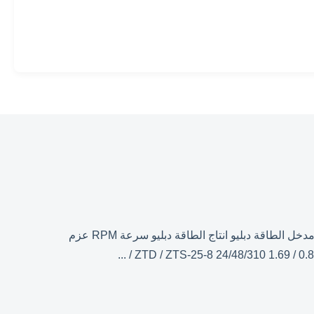
مكيف هواء BLDC Motor Three Phase 1300 RMP لوحدة لفائف المروحة المعايير الفنية: نموذج الجهد االكهربى VDC تيار أ مدخل الطاقة دبليو انتاج الطاقة دبليو سرعة RPM عزم