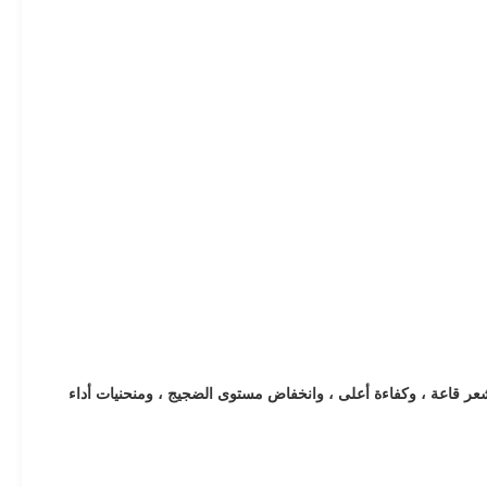
اد ومعدل أعطال أقل نظرًا لعدم وجود مستشعر قاعة ، وكفاءة أعلى ، وانخفاض مستوى الضجيج ، ومنحنيات أداء