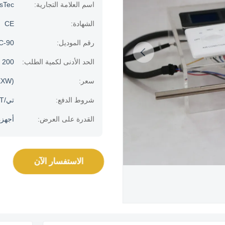
اسم العلامة التجارية:
usTec
الشهادة:
CE
رقم الموديل:
C-90
الحد الأدنى لكمية الطلب:
200 قطعة
سعر:
EXW)
شروط الدفع:
تي/T، مؤسسة ويسترن يونيون، بأي بال، خطاب الاعتماد
القدرة على العرض:
أجهزة الك
الاستفسار الآن