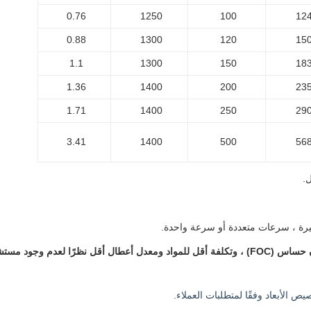
0.76
1250
100
12
0.88
1300
120
15
1.1
1300
150
18
1.36
1400
200
23
1.71
1400
250
29
3.41
1400
500
56
4. يستخدم محرك Ttrustec BLDC تحكمًا موجهًا متجهًا إلى الحقل بدون حساس (FOC) ، وتكلفة أقل للمو
ص الأبعاد وفقًا لمتطلبات العملاء.