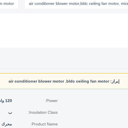
or
air conditioner blower motor,bldc ceiling fan motor, micro bld
إبراز:
bldc ceiling fan motor
,
air conditioner blower motor
Power:
120 واط
Insulation Class:
ب
Product Name:
محرك مرو