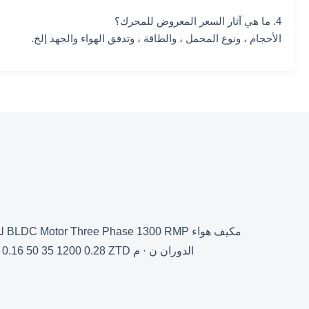
4. ما هي آثار السعر المعروض للمحرك؟
الأحجام ، ونوع المحمل ، والطاقة ، وتدفق الهواء والجهد إلخ.
الدوران ن · م ZTD / ZTS-25-8 24/48/310 1.69 / 0.85 / 0.13 41 25 1150 0.21 ZTD / ZTS-35-8 24/48/310 2.08 / 1.04 / 0.16 50 35 1200 0.28 ZTD / ...