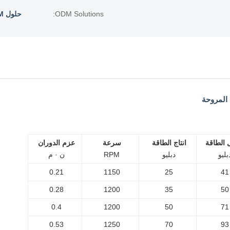
ODM Solutions:
حلول ODM: محركات AC و EC مخصصة
الطاقة
انتاج الطاقة
سرعة
عزم الدوران
بليو
دبليو
RPM
ن · م
0.21
1150
25
41
0.28
1200
35
50
0.4
1200
50
71
0.53
1250
70
93