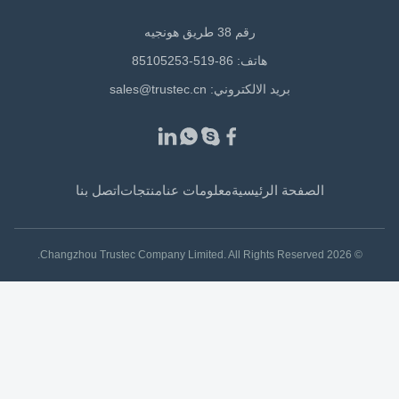
رقم 38 طريق هونجيه
هاتف: 86-519-85105253
بريد الالكتروني:
sales@trustec.cn
الصفحة الرئيسية
معلومات عنا
منتجات
اتصل بنا
© 2026 Changzhou Trustec Company Limited. All Rights Reserved.