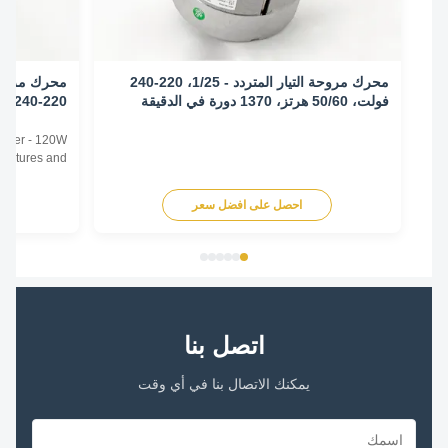
محرك مروحة التيار المتردد - 1/25، 220-240
فولت، 50/60 هرتز، 1370 دورة في الدقيقة
الدقيقة/3 سرعات
Conditioner - 120W
0HZ Features and
il Unit Motor Motor
tor Enclosure Type
احصل على افضل سعر
اح
) Thermal Overload
 Thermal Overload
ase Single Phase ...
اتصل بنا
يمكنك الاتصال بنا في أي وقت