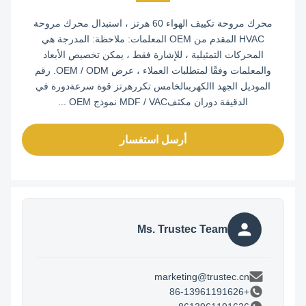
محرك مروحة تكييف الهواء 60 هرتز ، استبدال محرك مروحة
HVAC المقدم من OEM المعلمات: ملاحظة: المدرجة هي
المحركات التمثيلية ، للإشارة فقط ، يمكن تخصيص الأبعاد
والمعلمات وفقًا لمتطلبات العملاء ، عرض OEM / ODM. رقم
الموديل الجهد االكهربىالخامس تكررهرتز قوة سرعةدورة في
الدقيقة دوران مكثفMDF / VAC نموذج OEM ...
أرسل استفسار
Ms. Trustec Team
marketing@trustec.cn
+86-13961191626