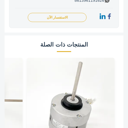
8613961191626
الاستفسار الآن
المنتجات ذات الصلة