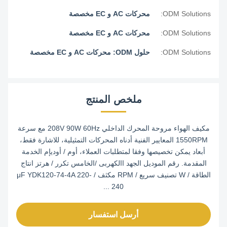
ODM Solutions:
محركات AC و EC مخصصة
ODM Solutions:
محركات AC و EC مخصصة
ODM Solutions:
حلول ODM: محركات AC و EC مخصصة
ملخص المنتج
مكيف الهواء مروحة المحرك الداخلي 208V 90W 60Hz مع سرعة
1550RPM المعايير الفنية أدناه المحركات التمثيلية، للاشارة فقط،
أبعاد يمكن تخصيصها وفقا لمتطلبات العملاء، أوم / أوديإم الخدمة
المقدمة. رقم الموديل الجهد االكهربى /الخامس تكرر / هرتز انتاج
الطاقة / W تصنيف سريع / RPM مكثف / μF YDK120-74-4A 220-
240 ...
أرسل استفسار