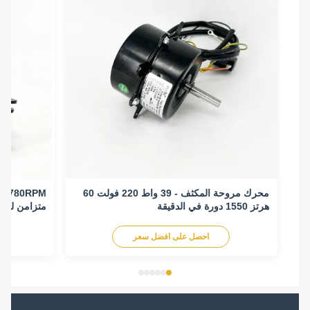
محرك مروحة المكثف - 39 واط 220 فولت 60
هرتز 1550 دورة في الدقيقة
متزامن لتكييف اله
احصل على افضل سعر
اح