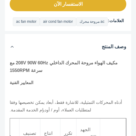
الاستفسار الآن
العلامات:
ac مروحة محرك
air cond fan motor
ac fan motor
وصف المنتج
مكيف الهواء مروحة المحرك الداخلي 208V 90W 60Hz مع
سرعة 1550RPM
المعايير الفنية
أدناه المحركات التمثيلية، للاشارة فقط، أبعاد يمكن تخصيصها وفقا
لمتطلبات العملاء، أوم / أوديإم الخدمة المقدمة.
الجهد
تكرر
انتاج
تصنيف