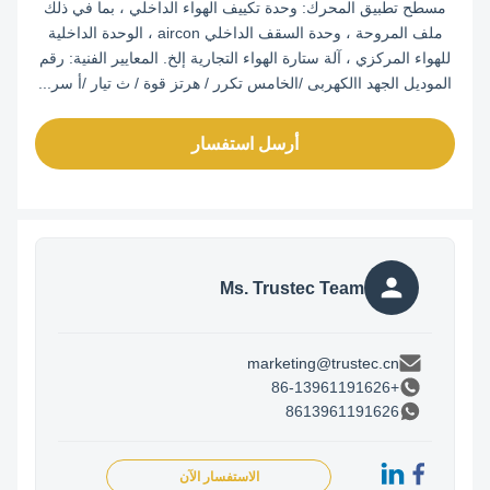
مسطح تطبيق المحرك: وحدة تكييف الهواء الداخلي ، بما في ذلك
ملف المروحة ، وحدة السقف الداخلي aircon ، الوحدة الداخلية
للهواء المركزي ، آلة ستارة الهواء التجارية إلخ. المعايير الفنية: رقم
الموديل الجهد االكهربى /الخامس تكرر / هرتز قوة / ث تيار /أ سر...
أرسل استفسار
Ms. Trustec Team
marketing@trustec.cn
+86-13961191626
8613961191626
الاستفسار الآن