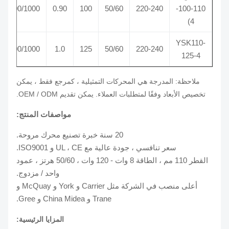
1300/1200/1000
0.90
100
50/60
220-240
110-100-
4)
YSK110-
1400/1200/1000
1.0
125
50/60
220-240
125-4
ملاحظة: المدرجة هي المحركات التمثيلية ، كمرجع فقط ، يمكن
تخصيص الأبعاد وفقًا لمتطلبات العملاء.
يمكن تقديم OEM / ODM.
مواصفات المنتج:
20 سنة خبرة تصنيع محرك مروحة.
سعر تنافسي ، جودة عالية مع UL ، CE و ISO9001.
القطر 110 مم ، الطاقة 8 وات - 120 وات ، 50/60 هرتز ، عمود
واحد / مزدوج.
أعلى منصب في الشركة مثل Carrier و York و McQuay و
Trane و China Midea و Gree.
المزايا الرئيسية: