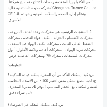
1. مع التكنولوجيا المتقدمة ومعدات الإنتاج ، تم منح شركتنا-
Changzhou Trustec Co.، Ltd كشركة جديدة ذات تقنية عالية
ونظام إدارة الصحة والسلامة المهنية وشهادة CE / UL
للأسواق.
2. المنتجات الرئيسية هي محركات وحدة لفائف المروحة ،
محركات الانقسام ، الخزانة ، مكيف هواء النافذة ، محركات
الضغط العالي الثابت ، محركات مكيف الهواء في السقف ،
محركات تبريد الهواء ، المحركات أحادية وثلاثية الأطوار ، أنواع
محركات المضخات ، محرك PG ومحركات العاصمة فرش.
التعليمات:
س: كيف يمكنك التأكد من أن المحرك يمكنه قيادة الماكينة؟
ج: لدينا مصنع بشكل متقن اختيار 100 ٪ من الأسلاك النحاسية
النقية والمكثف مع الحجم المناسب ؛ يوفر لك مديرنا المحترف
دليل شراء دقيق.
س: كيف يمكنك التحكم في الضوضاء؟