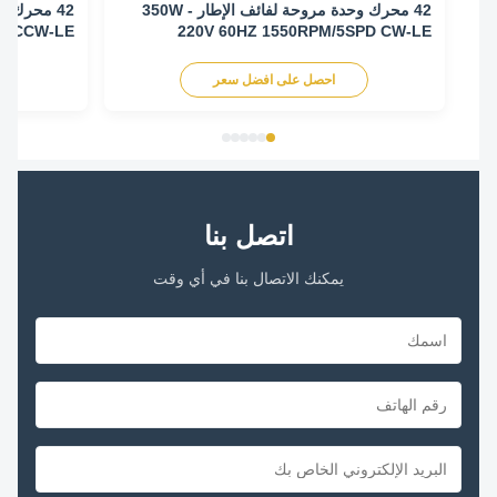
42 محرك وحدة مروحة لفائف الإطار - 350W
/ 3SPD CCW-LE
220V 60HZ 1550RPM/5SPD CW-LE
احصل على افضل سعر
اح
اتصل بنا
يمكنك الاتصال بنا في أي وقت