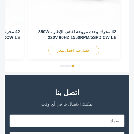
42 محرك وحدة مروحة لفائف الإطار - 350W
/ 3SPD CCW-LE
220V 60HZ 1550RPM/5SPD CW-LE
احصل على افضل سعر
اح
اتصل بنا
يمكنك الاتصال بنا في أي وقت