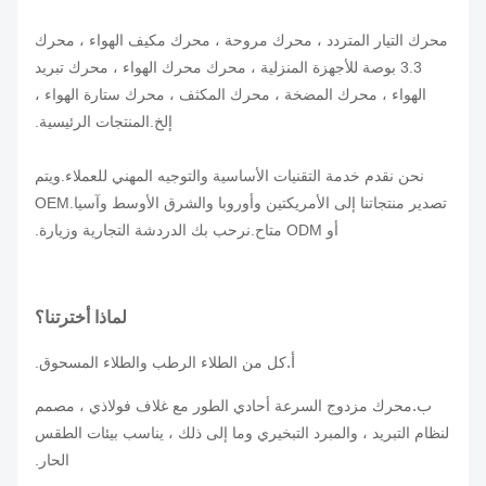
محرك التيار المتردد ، محرك مروحة ، محرك مكيف الهواء ، محرك
3.3 بوصة للأجهزة المنزلية ، محرك محرك الهواء ، محرك تبريد
الهواء ، محرك المضخة ، محرك المكثف ، محرك ستارة الهواء ،
إلخ.
المنتجات الرئيسية
.
نحن نقدم خدمة التقنيات الأساسية والتوجيه المهني للعملاء.ويتم
تصدير منتجاتنا إلى الأمريكتين وأوروبا والشرق الأوسط وآسيا.OEM
أو ODM متاح.نرحب بك الدردشة التجارية وزيارة.
لماذا أخترتنا؟
أ.
كل من الطلاء الرطب والطلاء المسحوق.
ب.
محرك مزدوج السرعة أحادي الطور مع غلاف فولاذي ، مصمم
لنظام التبريد ، والمبرد التبخيري وما إلى ذلك ، يناسب بيئات الطقس
الحار.