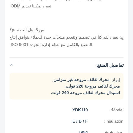
نعم ، يمكننا تقديم ODM.
س 5: هل أنت منتج؟
ج: نعم ، لقد كنا في تصميم وتقديم منتجات جيدة للعملاء.يتوافق إنتاج
المصنع بالكامل مع نظام إدارة الجودة ISO 9001.
تفاصيل المنتج
إبراز:
محرك لفائف مروحة غير متزامن
,
محرك لفائف مروحة 220 فولت
,
استبدال محرك لفائف مروحة 240 فولت
YDK110
Model:
E / B / F
Insulation:
IP54
Protection: