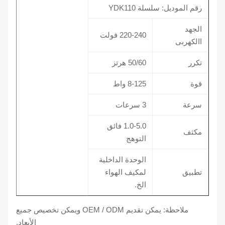
رقم الموديل: سلسلة YDK110
الجهد
220-240 فولت
االكهربى
تكرر
50/60 هرتز
قوة
8-125 واط
سرعة
3 سرعات
1.0-5.0 فائق
مكثف
التوهج
الوحدة الداخلية
تطبيق
لمكيف الهواء
الخ.
ملاحظة: يمكن تقديم OEM / ODM ويمكن تخصيص جميع
الأبعاد.