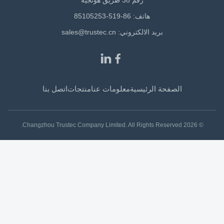
رقم 38 طريق هونجيه
هاتف: 86-519-85105253
بريد الالكتروني:
sales@trustec.cn
الصفحة الرئيسية
معلومات عنا
منتجات
اتصل بنا
© 2026 Changzhou Trustec Company Limited. All Rights Reserved.