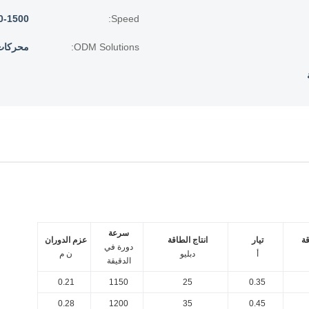
Speed:
300-1500 دورة في 
ODM Solutions:
محركات AC و EC م
سرعة
ة
تيار
انتاج الطاقة
عزم الدوران
دورة في
أ
دبليو
ن م
الدقيقة
0.21
1150
25
0.35
0.28
1200
35
0.45