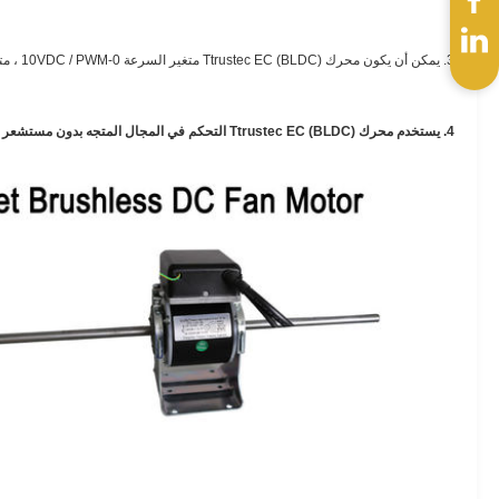
3. يمكن أن يكون محرك Ttrustec EC (BLDC) متغير السرعة 0-10VDC / PWM ، متعدد السرعات أو سرعة واحدة.
4. يستخدم محرك Ttrustec EC (BLDC) التحكم في المجال المتجه بدون مستشعر (FOC) ، وانخفاض تكلفة المواد ومعدل الفشل الأقل بسبب عدم وجود مستشعر القاعة ، وكفاءة أعلى ، وضوضاء أقل ، ومنحنيات أداء أكثر سلاسة.