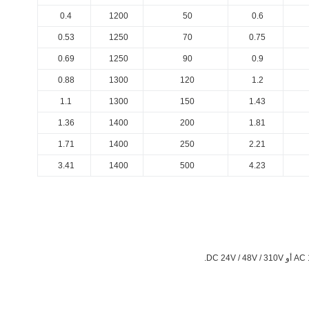
0.4
1200
50
0.6
0.53
1250
70
0.75
0.69
1250
90
0.9
0.88
1300
120
1.2
1.1
1300
150
1.43
1.36
1400
200
1.81
1.71
1400
250
2.21
3.41
1400
500
4.23