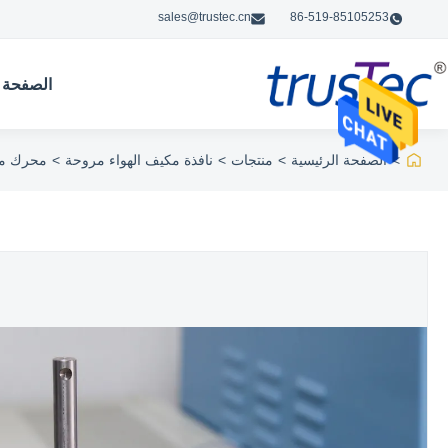
sales@trustec.cn
86-519-85105253
الصفحة ا
>
الصفحة الرئيسية
>
منتجات
>
نافذة مكيف الهواء مروحة
>
محرك مروح