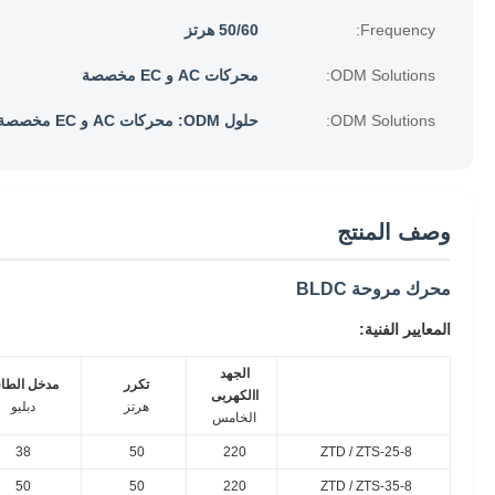
Frequency:
50/60 هرتز
ODM Solutions:
محركات AC و EC مخصصة
ODM Solutions:
حلول ODM: محركات AC و EC مخصصة
وصف المنتج
محرك مروحة BLDC
المعايير الفنية:
الجهد
تكرر
مدخل الطاق
االكهربى
هرتز
دبليو
الخامس
38
50
220
ZTD / ZTS-25-8
50
50
220
ZTD / ZTS-35-8