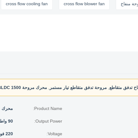
بر مروحة منفاخ
cross flow blower fan
ss flow cooling fan
خ تدفق متقاطع
,
مروحة تدفق متقاطع تيار مستمر
,
محرك مروحة BLDC 1500 لفة في الدقيقة
Product Name:
محرك مرو
Output Power:
90 واط
Voltage:
220 فولت