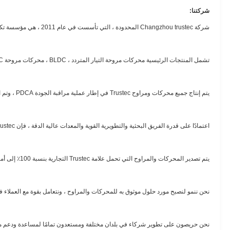
شركتنا:
شركة Changzhou trustec المحدودة ، التي تأسست في عام 2011 ، هي مؤسسة تكنولوجية مبتكرة تركز على تصميم وتصنيع وبيع محركات مروحة HVAC / R ومراوح النفخ.
تشمل المنتجات الرئيسية محركات مروحة التيار المتردد ، BLDC ، محركات مروحة EC ، مراوح الطرد المركزي ومراوح التدفق المحوري ، والتي تستخدم على نطاق واسع في مجالات التدفئة والتهوية وتكييف الهواء والتبريد.
يتم إنتاج جميع محركات ومراوح Trustec في إطار عملية مراقبة الجودة PDCA ، وتم اعتمادها من قبل ISO9001 ، CE ، Rohs ، كما أن محركات المروحة لدينا حاصلة على شهادة UL.
اعتمادًا على قدرة الفريق البحثية والتطويرية القوية والمعدات عالية الدقة ، فإن Trustec قادرة على تزويد العملاء بخدمة ODM الفريدة وضمان الجودة.
يتم تصدير المحركات والمراوح التي تحمل علامة Trustec التجارية بنسبة 100٪ إلى أمريكا وأوروبا والشرق الأوسط وآسيا ، وقد تمت الموافقة عليها من قبل السوق العالمية.
نحن ننمو لنصبح مورد حلول موثوق به للمحركات والمراوح ، ونتعامل بقوة مع العملاء في
نحن حريصون على تطوير شركاء في بلدان مختلفة ومستعدون تمامًا لمساعدة ودعم موزع