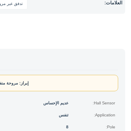
العلامات:
تدفق ع
إبراز:
مروحة منفا
Hall Sensor:
عديم الإحساس
Application:
تنفس
8
Pole: