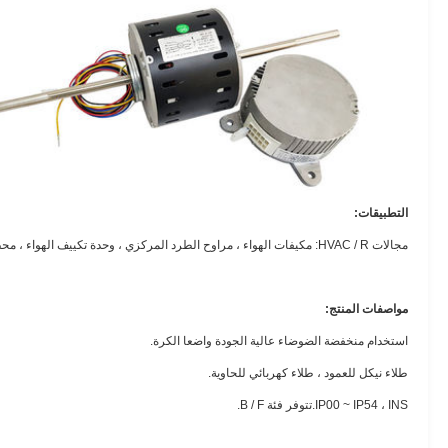
التطبيقات:
مجالات HVAC / R: مكيفات الهواء ، مراوح الطرد المركزي ، وحدة تكييف الهواء ، محطة المعالجة ، نظام حجم الهواء المتغير ، إلخ.
مواصفات المنتج:
استخدام منخفضة الضوضاء عالية الجودة واضعا الكرة.
طلاء نيكل للعمود ، طلاء كهربائي للحاوية.
IP00 ~ IP54 ، INS.تتوفر فئة B / F.