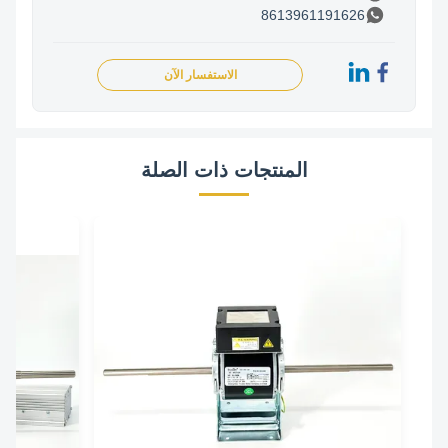
8613961191626
الاستفسار الآن
المنتجات ذات الصلة