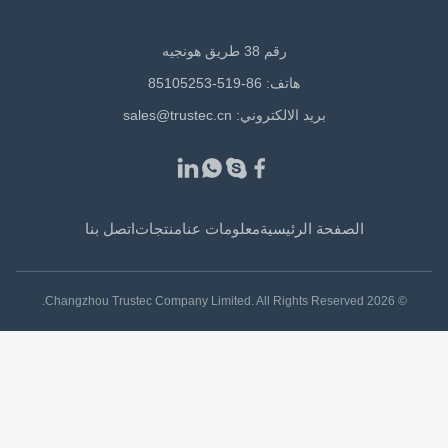
رقم 38 طريق هونجيه
هاتف: 86-519-85105253
بريد الالكتروني:
sales@trustec.cn
الصفحة الرئيسية
معلومات عنا
منتجات
اتصل بنا
© 2026 Changzhou Trustec Company Limited. All Rights Reserved.