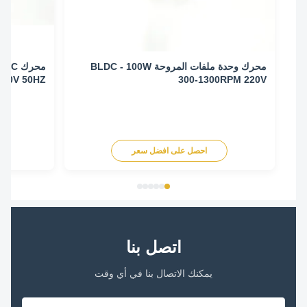
محرك وحدة ملفات المروحة BLDC - 100W
RPM 220V 50HZ
300-1300RPM 220V
احصل على افضل سعر
اح
اتصل بنا
يمكنك الاتصال بنا في أي وقت