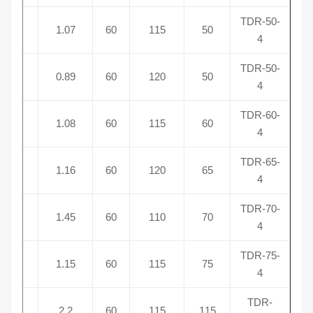
TDR-50-
50
4
1.07
60
115
50
4
TDR-50-
50
4
0.89
60
120
50
4
TDR-60-
00
4
1.08
60
115
60
4
TDR-65-
50
4
1.16
60
120
65
4
TDR-70-
50
4
1.45
60
110
70
4
TDR-75-
50
4
1.15
60
115
75
4
TDR-
00
4
2.2
60
115
115