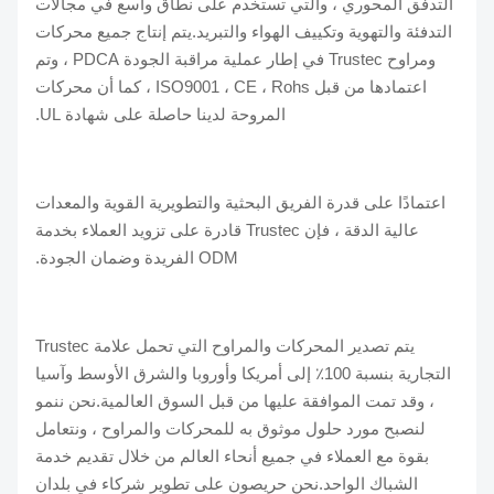
التدفق المحوري ، والتي تستخدم على نطاق واسع في مجالات
التدفئة والتهوية وتكييف الهواء والتبريد.يتم إنتاج جميع محركات
ومراوح Trustec في إطار عملية مراقبة الجودة PDCA ، وتم
اعتمادها من قبل ISO9001 ، CE ، Rohs ، كما أن محركات
المروحة لدينا حاصلة على شهادة UL.
اعتمادًا على قدرة الفريق البحثية والتطويرية القوية والمعدات
عالية الدقة ، فإن Trustec قادرة على تزويد العملاء بخدمة
ODM الفريدة وضمان الجودة.
يتم تصدير المحركات والمراوح التي تحمل علامة Trustec
التجارية بنسبة 100٪ إلى أمريكا وأوروبا والشرق الأوسط وآسيا
، وقد تمت الموافقة عليها من قبل السوق العالمية.نحن ننمو
لنصبح مورد حلول موثوق به للمحركات والمراوح ، ونتعامل
بقوة مع العملاء في جميع أنحاء العالم من خلال تقديم خدمة
الشباك الواحد.نحن حريصون على تطوير شركاء في بلدان