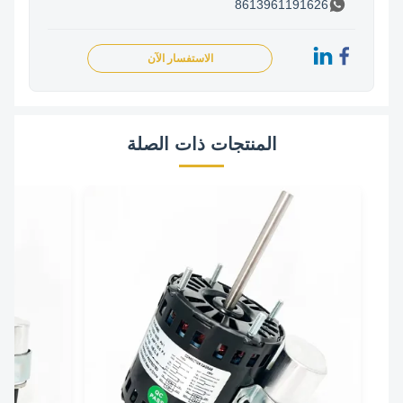
8613961191626
الاستفسار الآن
المنتجات ذات الصلة