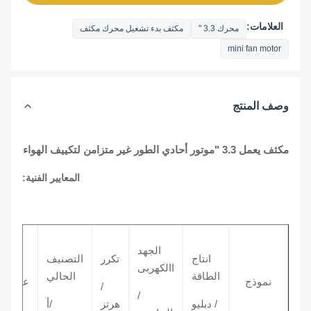
العلامات:
محرك 3.3 "
مكثف بدء تشغيل محرك مكثف
mini fan motor
وصف المنتج
مكثف يعمل 3.3 "موتور أحادي الطور غير متزامن لتكييف الهواء
المعايير الفنية:
الجهد
س
انتاج
تكرر
التصنيف
االكهربى
الطاقة
الحالي
/ 
نموذج
عمود
/
/
/ دبليو
هرتز
/أ