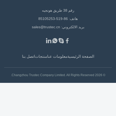
رقم 38 طريق هونجيه
هاتف: 86-519-85105253
بريد الالكتروني:
sales@trustec.cn
الصفحة الرئيسية
معلومات عنا
منتجات
اتصل بنا
© 2026 Changzhou Trustec Company Limited. All Rights Reserved.