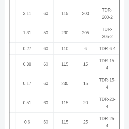
TDR-
00
2
3.11
60
115
200
200-2
TDR-
00
2
1.31
50
230
205
205-2
50
4
0.27
60
110
6
TDR-6-4
TDR-15-
50
4
0.38
60
115
15
4
TDR-15-
50
4
0.17
60
230
15
4
TDR-20-
50
4
0.51
60
115
20
4
TDR-25-
50
4
0.6
60
115
25
4