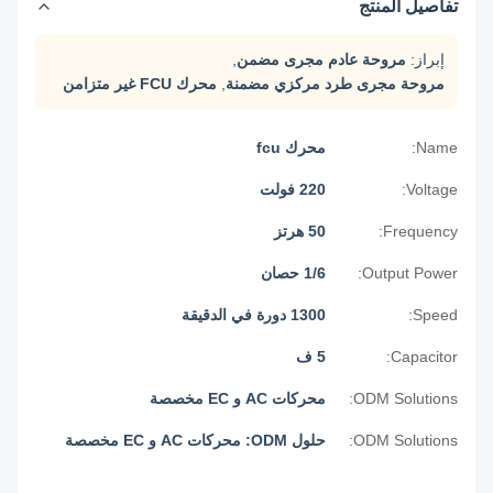
تفاصيل المنتج
إبراز:
مروحة عادم مجرى مضمن
,
مروحة مجرى طرد مركزي مضمنة
,
محرك FCU غير متزامن
Name:
محرك fcu
Voltage:
220 فولت
Frequency:
50 هرتز
Output Power:
1/6 حصان
Speed:
1300 دورة في الدقيقة
Capacitor:
5 ف
ODM Solutions:
محركات AC و EC مخصصة
ODM Solutions:
حلول ODM: محركات AC و EC مخصصة