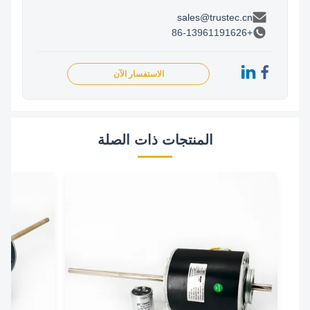
sales@trustec.cn
+86-13961191626
الاستفسار الآن
المنتجات ذات الصلة