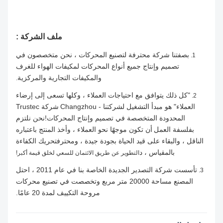
ملف الشركة :
بصفتنا شركة محترفة لتصنيع المحركات ، نحن متخصصون في
1.
تصميم وإنتاج جميع أنواع المحركات لمكيفات الهواء للغرف
والمكيفات التجارية والمركزية
.
"كل ذلك يتوافق مع احتياجات العملاء ، وكلها تسعى إلى إرضاء
2.
العملاء" هو مبدأ التشغيل لشركتنا - Changzhou
شركة Trustec
المحدودة المتخصصة في تصميم وإنتاج المحركات!نحن نلتزم
بفلسفة العمل
أن تكون موجهًا نحو العملاء ، وأخذ المنتج باعتباره
الناقل ، والبقاء على قيد الحياة بجودة جيدة ، ومحترف
تحريك الكفاءة
بالمقياس ، د
التطوير عن طريق الائتمان للسعي لخلق قيمة أكبر!
تأسست شركة التصدير الجديدة الخاصة بنا في عام 2011 ، احتل
3.
المصنع مساحة 20000 متر مربع وتخصصت في تصنيع محركات
مروحة التكييف لمدة 20 عامًا.