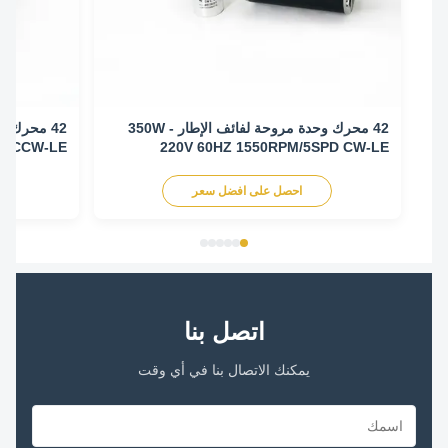
42 محرك وحدة مروحة لفائف الإطار - 350W
/ 3SPD CCW-LE
220V 60HZ 1550RPM/5SPD CW-LE
احصل على افضل سعر
اح
اتصل بنا
يمكنك الاتصال بنا في أي وقت