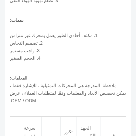
3. نظام تهوية الهواء النقي
سمات:
1. مكثف أحادي الطور يعمل بمحرك غير متزامن
2. تصميم النحاس
3. واجب مستمر
4. الحجم الصغير
المعلمات:
ملاحظة: المدرجة هي المحركات التمثيلية ، للإشارة فقط ،
يمكن تخصيص الأبعاد والمعلمات وفقًا لمتطلبات العملاء ، عرض
OEM / ODM.
الجهد
سرعة
تكرر
مك
رقم
االكهربى
/ دورة