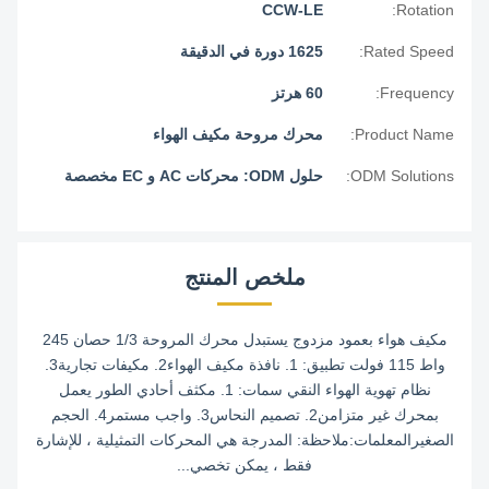
CCW-LE
Rotation:
Rated Speed:
1625 دورة في الدقيقة
Frequency:
60 هرتز
Product Name:
محرك مروحة مكيف الهواء
ODM Solutions:
حلول ODM: محركات AC و EC مخصصة
ملخص المنتج
مكيف هواء بعمود مزدوج يستبدل محرك المروحة 1/3 حصان 245
واط 115 فولت تطبيق: 1. نافذة مكيف الهواء2. مكيفات تجارية3.
نظام تهوية الهواء النقي سمات: 1. مكثف أحادي الطور يعمل
بمحرك غير متزامن2. تصميم النحاس3. واجب مستمر4. الحجم
الصغيرالمعلمات:ملاحظة: المدرجة هي المحركات التمثيلية ، للإشارة
فقط ، يمكن تخصي...