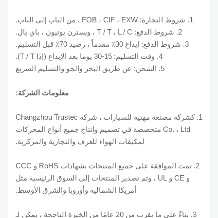
1. شروط التجارة: FOB ، CIF ، EXW ، من الباب إلى الباب.
2. شروط الدفع: T / T ، L / C ، ويسترن يونيون ، باي بال.
3. شروط الدفع: إيداع 30٪ مقدماً ، رصيد 70٪ قبل التسليم.
4. وقت التسليم: 15-30 يوما بعد الإيداع (إذا T / T).
5. الشحن: عن طريق البحر والجو والتسليم السريع
معلومات الشركة:
1. كشركة مصنعة مهنية للسيارات ، شركة Changzhou Trustec
Co. ، Ltd متخصصة في تصميم وإنتاج جميع أنواع المحركات
لمكيفات الهواء للغرف والتجارية والمركزية.
2. تمت الموافقة على جميع المنتجات بشهادات RoHS و CCC
و CE و UL ، وتم تصدير المنتجات إلى السوق الرئيسية مثل
أمريكا الشمالية وأوروبا والشرق الأوسط.
3. بناءً على ما يقرب من 20 عامًا من الخبرة الناجحة ، يمكن لـ