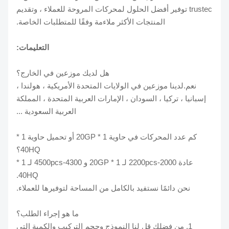
trustec توفير أفضل الحلول لمحركات المروحة للعملاء ، وتقديم
المنتجات الأكثر ملاءمة وفقًا للمتطلبات الخاصة.
التعليمات:
هل لديك موزعين في الخارج؟
نعم.لدينا موزعين في الولايات المتحدة الأمريكية ، هولندا ،
إسبانيا ، تركيا ، السودان ، الإمارات العربية المتحدة ، المملكة
العربية السعودية ...
كم عدد المحركات في حاوية 1 * 20GP أو تحميل حاوية 1 *
40HQ؟
عادة 2000-2200pcs لـ 1 * 20GP و 4300-4500pcs لـ 1 *
40HQ.
نحن دائمًا نستفيد بالكامل من المساحة لتوفيرها للعملاء.
ما هو إجراء الطلب؟
1. من فضلك قل لنا النموذج وحجم التركيب والكمية التي