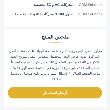
ODM Solutions:
محركات AC و EC مخصصة
ODM Solutions:
حلول ODM: محركات AC و EC مخصصة
ملخص المنتج
مراوح الطرد المركزي EC لوحدة معالجة الهواء AHU ، منفاخ الطرد
المركزي بدون فرش البعد المخطط المقياس التقني نموذج الجهد
االكهربى /الخامس جهد التشغيل /الخامس تكرار / هرتز حاضِر /أ
مدخل الطاقة / دبليو سرعة / دورة في الدقيقة حجم الهواء / م³ /
ساعة الضغط الساكن / باسكال شمال غرب /كلغ ضوضاء / ديسيبل
EC120 ...
أرسل استفسار