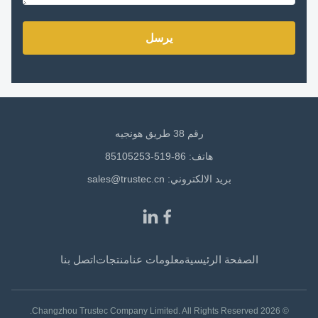
يرسل
رقم 38 طريق هونجيه
هاتف: 86-519-85105253
بريد الالكتروني:
sales@trustec.cn
الصفحة الرئيسية
معلومات عنا
منتجات
اتصل بنا
© 2026 Changzhou Trustec Company Limited. All Rights Reserved.