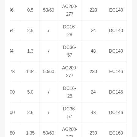
AC200-
00
66
0.5
50/60
220
EC140
277
DC16-
00
54
2.5
/
24
DC140
28
DC36-
00
54
1.3
/
48
DC140
57
AC200-
20
178
1.34
50/60
230
EC146
277
DC16-
00
100
5.0
/
24
DC146
28
DC36-
50
100
2.6
/
48
DC146
57
AC200-
50
180
1.35
50/60
230
EC160
277