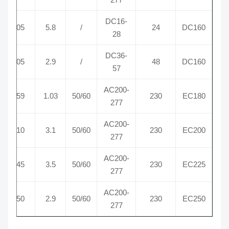
DC16-
50
105
5.8
/
24
DC160
28
DC36-
50
105
2.9
/
48
DC160
57
AC200-
30
159
1.03
50/60
230
EC180
277
AC200-
90
510
3.1
50/60
230
EC200
277
AC200-
15
545
3.5
50/60
230
EC225
277
AC200-
30
450
2.9
50/60
230
EC250
277