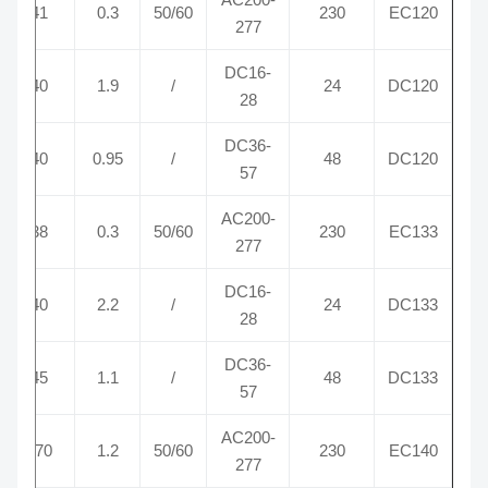
00
41
0.3
50/60
230
EC120
277
DC16-
00
40
1.9
/
24
DC120
28
DC36-
00
40
0.95
/
48
DC120
57
AC200-
25
38
0.3
50/60
230
EC133
277
DC16-
25
40
2.2
/
24
DC133
28
DC36-
25
45
1.1
/
48
DC133
57
AC200-
70
170
1.2
50/60
230
EC140
277