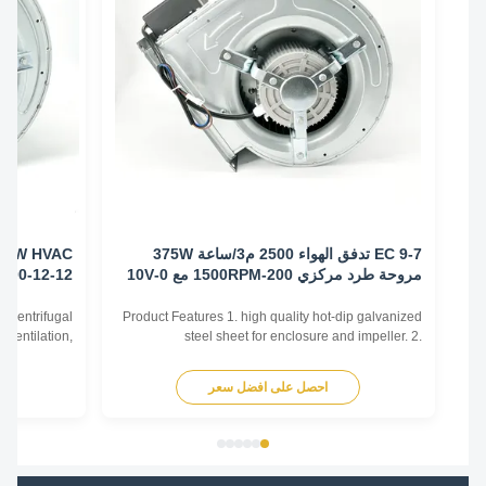
EC 9-7 تدفق الهواء 2500 م3/ساعة 375W
مروحة طرد مركزي 200-1500RPM مع 0-10V
12-12-1100
مدير
type of centrifugal
Product Features 1. high quality hot-dip galvanized
ting, Ventilation,
steel sheet for enclosure and impeller. 2.
strial ventilation,
Reasonable structure, high efficiency, low noise,
ntrifugal fans work
small vibration. Main advantages 1. Experience and
احصل على افضل سعر
اح
he movement of air
good service. We professionally produce fan motors
the center of the ...
for more than 10 years. And we have done
internationa...