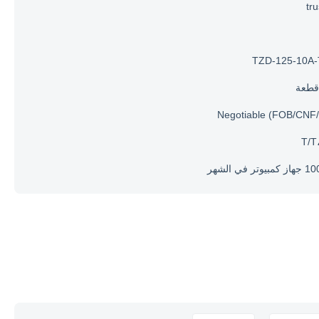
tr
TZD-125-10A
Negotiable (FOB/CNF/
T/T
تر في الشهر