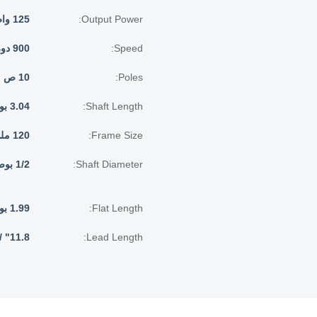
Output Power:
125 واط
Speed:
900 دورة في الدقيقة
Poles:
10 ص
Shaft Length:
3.04 بوصة / 78 مم
Frame Size:
120 ملم
Shaft Diameter:
1/2 بوصة / 12.7 ملم
Flat Length:
1.99 بوصة / 50 مم
Lead Length:
11.8" / 300ملم