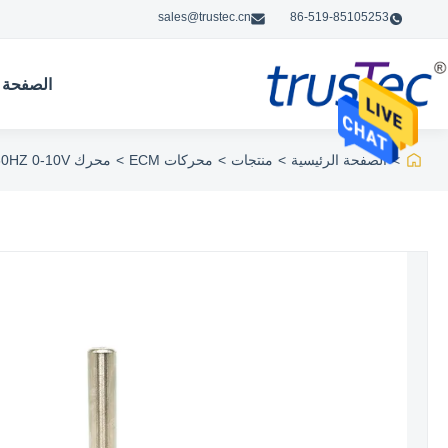
sales@trustec.cn
86-519-85105253
الصفحة ا
>
الصفحة الرئيسية
>
منتجات
>
محركات ECM
>
محرك ECM - 125W 900RPM 220V 50/60HZ 0-10V التحكم في السرعة