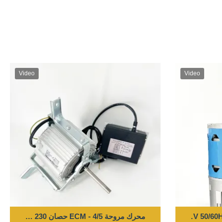
Video
Video
محرك مروحة ECM - 4/5 حصان 230 فولت 50/60 هرتز 1200 دورة في الدقيقة