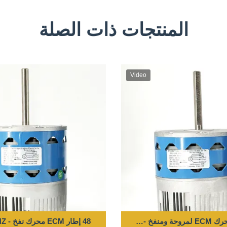
المنتجات ذات الصلة
Video
48 إطار ECM محرك نفخ - 375W 300-1150RPM 220-240V 50/60HZ