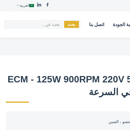
العربية
ة الجودة
اتصل بنا
بحث
ECM - 125W 900RPM 220V 50/6
تشو ، الصين