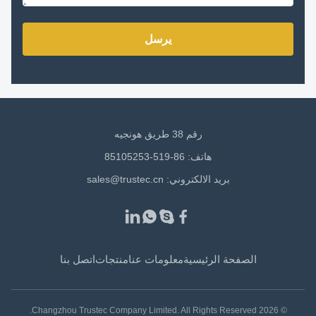
يرسل
رقم 38 طريق هونجيه
هاتف: 86-519-85105253
بريد الالكتروني:
sales@trustec.cn
الصفحة الرئيسية
معلومات عنا
منتجات
اتصل بنا
© 2026 Changzhou Trustec Company Limited. All Rights Reserved.