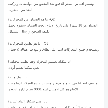
وسيتم اقتباس السعر الدقيق بعد التحقق من مواصفات وتركيب
البعد من المحرك.
Q2- ما هو الضمان من المحركات؟
الضمان هو 18 شهرا على تاريخ الإنتاج، تحت الضمان سنقوم تحمل
تكلفة الشحن لإرسال استبدال.
Q3 - ما هو تطبيق المحركات؟
وتستخدم جميع المحركات لدينا على نطاق واسع في هفاك & خط r.
q4 يمكنك تصميم المحرك وفقا لطلب مختلف؟
نعم، يمكننا تقديم أودم.
q5: هل منتج؟
ج: نعم، لقد كنا في تصميم وتوفير منتجات جيدة للعملاء.
لدينا مصنع
الإنتاج هو كل الامتثال إسو 9001 نظام إدارة الجودة.
q6: متى يمكنك إعداد عينات؟
a: عادة 3 أيام إذا لدينا عينة في متناول اليد.
إذا تخصيص واحد،