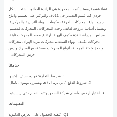
تشانغتشو تروستك كو.، المحدودة هي الرائدة الصانع، أنشئت بشكل
فردي كما قسم التصدير في 2011، والتركيز على تصميم وانتاج
جميع أنواع المحركات للغرفة، مكيفات الهواء التجارية والمركزية.
وتشمل أساسا مروحة لفائف وحدة المحركات، المحركات لتقسيم،
مجلس الوزراء، نافذة مكيف الهواء، ارتفاع ضغط المحركات ثابتة،
محركات تكييف الهواء السقف، محركات تبريد الهواء، محركات
واحدة وثلاثة المرحلة، أنواع المحركات مضخة، بغ المحرك و دس
فرش المحركات .
خدمتنا
1. شروط التجارة: فوب، سيف، إكسو.
2. شروط الدفع: / تي تي، ل / c، ويسترن يونيون، بايبال.
3.
اختيار أرخص وأسلم شركة الشحن وتتبع النظام حتى ريسيبتيد.
التعليمات
Q1- كيفية الحصول على العرض الدقيق؟