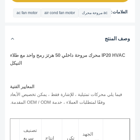
العلامات:
ac مروحة محرك
air cond fan motor
ac fan motor
وصف المنتج
IP20 HVAC محرك مروحة داخلي 50 هرتز رمح واحد مع طلاء
النيكل
المعايير الفنية
فيما يلي محركات تمثيلية ، للإشارة فقط ، يمكن تخصيص الأبعاد
وفقًا لمتطلبات العملاء ، خدمة OEM / ODM المقدمة.
تصنيف
الجهد
تكرر
انتاج
سريع