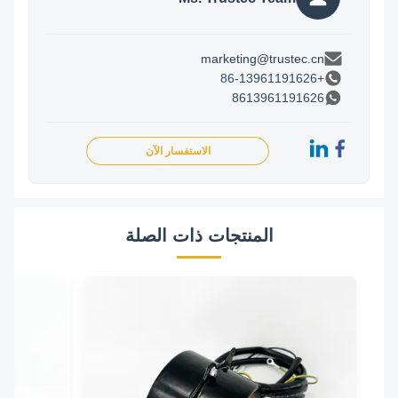
marketing@trustec.cn
+86-13961191626
8613961191626
الاستفسار الآن
المنتجات ذات الصلة