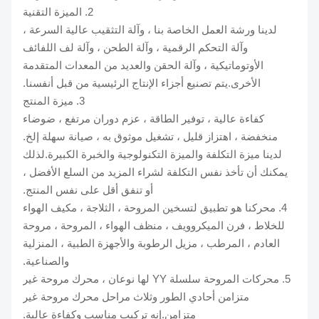
2. الميزة التقنية
لدينا ورشة العمل الخاصة بنا ، وآلة التثقيب عالية السرعة ،
وآلة التحكم الرقمية ، وآلة الطحن ، وآلة لف اللفائف
الأوتوماتيكية ، وآلة الحقن والعديد من المعدات المتقدمة
الأخرى.يتم تصنيع أجزاء الإنتاج الرئيسية من قبل أنفسنا.
3. ميزة المنتج
كفاءة عالية ، توفير الطاقة ، عزم دوران مرتفع ، ضوضاء
منخفضة ، اهتزاز قليل ، تشغيل موثوق به ، صيانة سهلة إلخ.
لدينا ميزة التكلفة والميزة التكنولوجية والخبرة الكبيرة.لذلك
يمكنك أن تأخذ نفس التكلفة لشراء المزيد من السلع الأفضل ،
أو تنفق أقل على نفس المنتج.
4. محركنا هو تطبيق لتسخين المروحة ، الثلاجة ، مكيف الهواء
للخلاط ، فرن الميكروويف ، منظف الهواء ، المروحة ، مروحة
العادم ، المرطب ، مزيل الرطوبة والأجهزة الطبية ، المنزلية
والصناعية.
5. محركات المروحة سلسلة YY لها نوعان ، محرك مروحة غير
متزامن أحادي الطور وثلاث مراحل محرك مروحة غير
متزامن.إنه تركيب مناسب وكفاءة عالية.