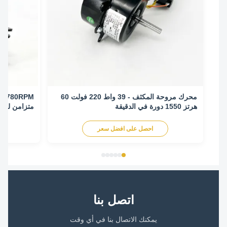
محرك مروحة المكثف - 39 واط 220 فولت 60
هرتز 1550 دورة في الدقيقة
متزامن لتكييف اله
احصل على افضل سعر
اح
اتصل بنا
يمكنك الاتصال بنا في أي وقت