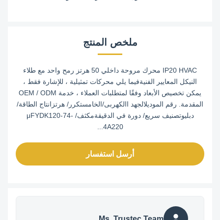
ملخص المنتج
IP20 HVAC محرك مروحة داخلي 50 هرتز رمح واحد مع طلاء
النيكل المعايير الفنيةفيما يلي محركات تمثيلية ، للإشارة فقط ،
يمكن تخصيص الأبعاد وفقًا لمتطلبات العملاء ، خدمة OEM / ODM
المقدمة. رقم الموديلالجهد االكهربى/الخامستكرر/ هرتزانتاج الطاقة/
دبليوتصنيف سريع/ دورة في الدقيقةمكثف/ μFYDK120-74-
4A220...
أرسل استفسار
Ms. Trustec Team