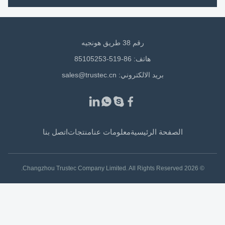
رقم 38 طريق هونجيه
هاتف: 86-519-85105253
بريد الالكتروني:
sales@trustec.cn
الصفحة الرئيسية
معلومات عنا
منتجات
اتصل بنا
© 2026 Changzhou Trustec Company Limited. All Rights Reserved.